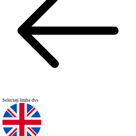
Selectați limba dvs