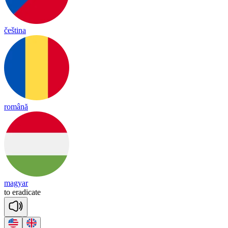
čeština
română
magyar
to
e
ra
di
cate