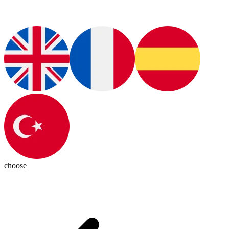
choose