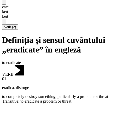
cate
keɪt
keit
Verb
(
2
)
Definiția și sensul cuvântului
„eradicate” în engleză
to eradicate
VERB
01
eradica
,
distruge
to completely destroy something, particularly a problem or threat
Transitive
:
to eradicate
a problem or threat