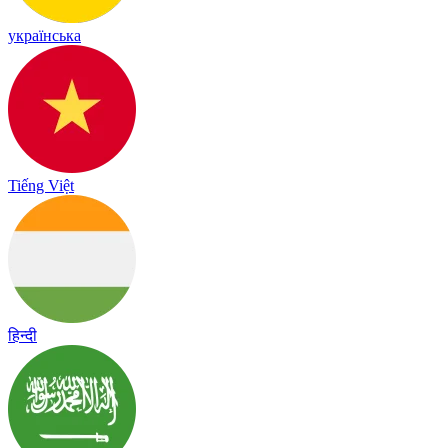
українська
Tiếng Việt
हिन्दी