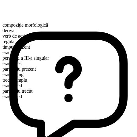
compoziție morfologică
derivat
verb de acțiune
regulat
timpul prezent
eradicate
persoana a III-a singular
eradicates
participiu prezent
eradicating
trecut simplu
eradicated
participiu trecut
eradicated