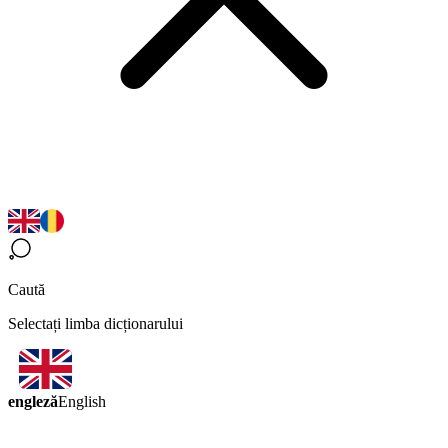
Caută
Selectați limba dicționarului
engleză
English