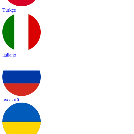
Türkçe
italiano
русский