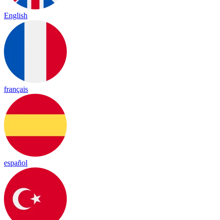
English
français
español