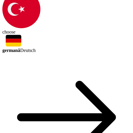
choose
germană
Deutsch