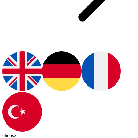
choose