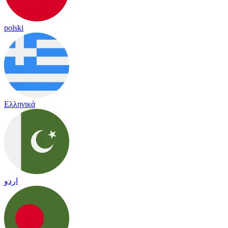
polski
Ελληνικά
اردو