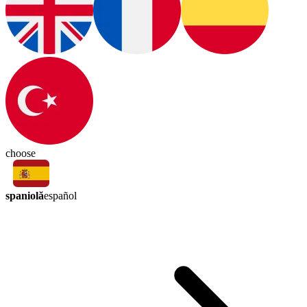
choose
spaniolă
español