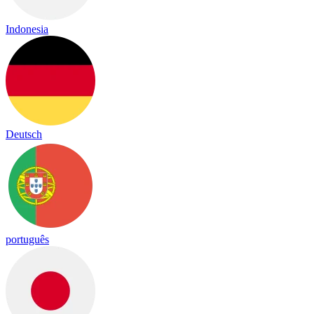
Indonesia
Deutsch
português