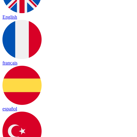
English
français
español