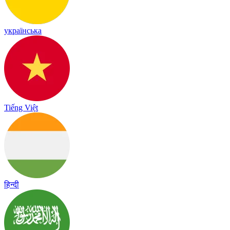
українська
Tiếng Việt
हिन्दी