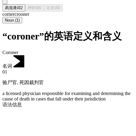
易混淆词
2
押韵词
0
近音词
0
corner
crooner
Noun
(
1
)
“coroner”的英语定义和含义
Coroner
名词
01
验尸官
,
死因裁判官
a licensed physician responsible for examining and determining the
cause of death in cases that fall under their jurisdiction
语法信息