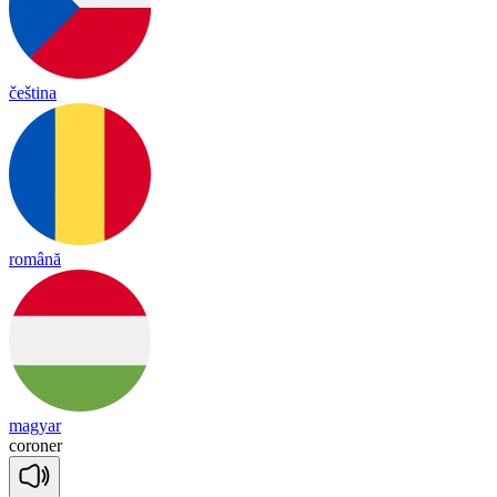
čeština
română
magyar
co
ro
ner