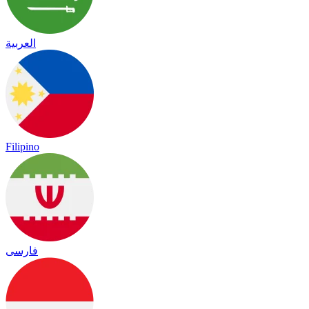
العربية
Filipino
فارسی