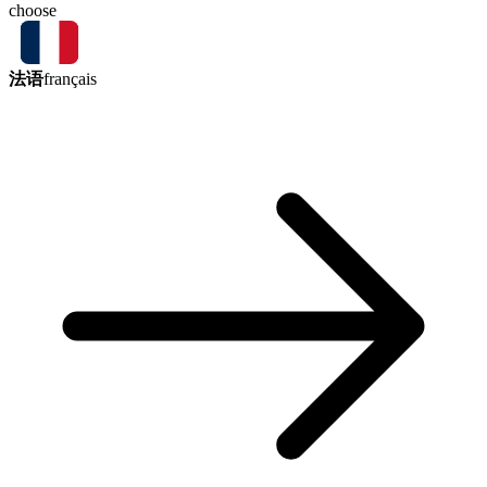
choose
法语
français