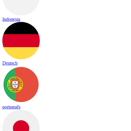
Indonesia
Deutsch
português