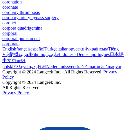
coronation
coronate
coronary thrombosis
coronary artery bypass surgery
coronet
corpora quadrigemina
corporal
corporal punishment
corporate
English
français
español
Türkçe
italiano
русский
українська
Tiếng
Việt
हिन्दी
العربية
Filipino
فارسی
Indonesia
Deutsch
português
日本語
中文
한국어
polski
Ελληνικά
اردو
বাংলা
Nederlands
svenska
čeština
română
magyar
Copyright © 2024 Langeek Inc. | All Rights Reserved |
Privacy
Policy
Copyright © 2024 Langeek Inc.
All Rights Reserved
Privacy Policy