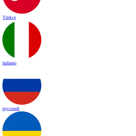
Türkçe
italiano
русский