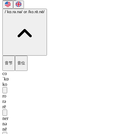
/ˈkɒ.rə.nə/
or /ko.rē.nē/
音节
音位
co
ˈkɒ
ko
ro
rə
rē
ner
nə
nē