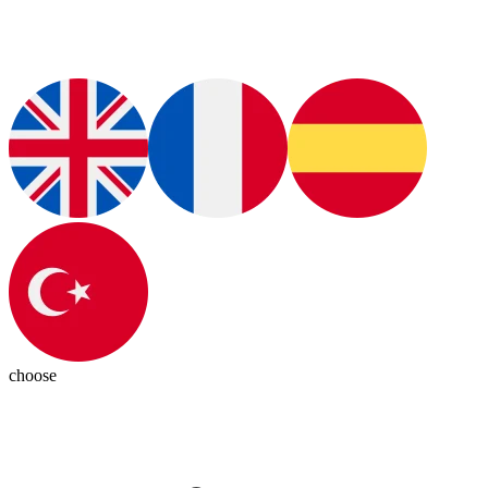
choose