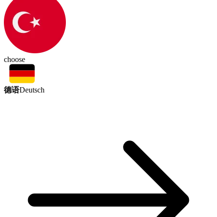
choose
德语
Deutsch