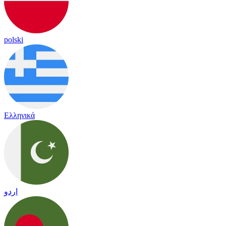
polski
Ελληνικά
اردو