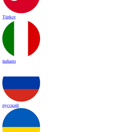
Türkçe
italiano
русский