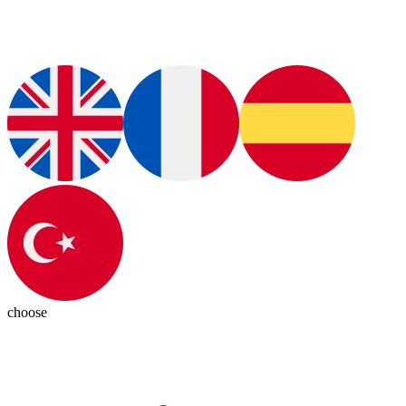
choose