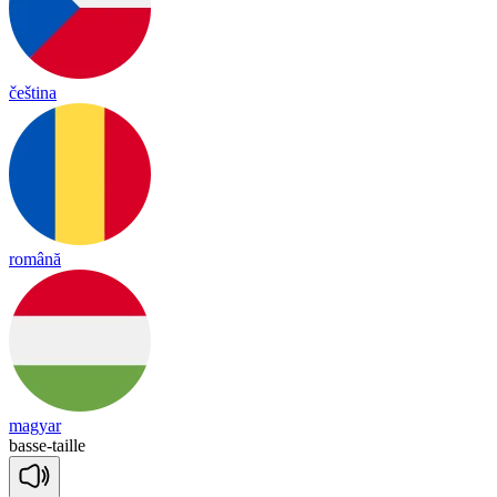
čeština
română
magyar
basse
-
taille