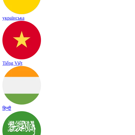
українська
Tiếng Việt
हिन्दी