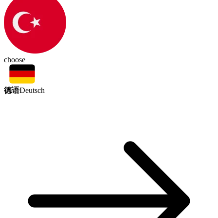
choose
德语
Deutsch