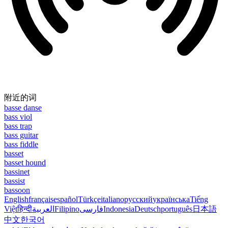
附近的词
basse danse
bass viol
bass trap
bass guitar
bass fiddle
basset
basset hound
bassinet
bassist
bassoon
English
français
español
Türkçe
italiano
русский
українська
Tiếng
Việt
हिन्दी
العربية
Filipino
فارسی
Indonesia
Deutsch
português
日本語
中文
한국어