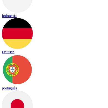
Indonesia
Deutsch
português