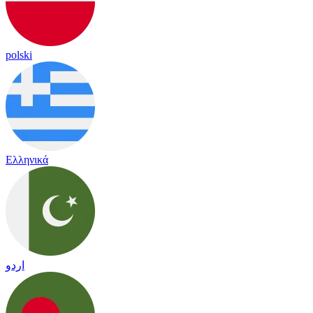
polski
Ελληνικά
اردو