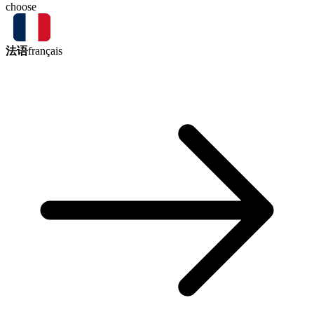
choose
法语
français