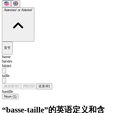
/bæsteɪ/
or /bāstei/
音节
basse
bæsteɪ
bāstei
taille
易混淆词
0
押韵词
0
近音词
1
bastille
Noun
(
1
)
“basse-taille”的英语定义和含