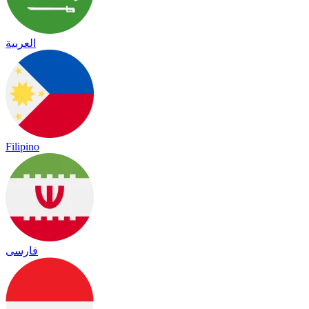
العربية
Filipino
فارسی