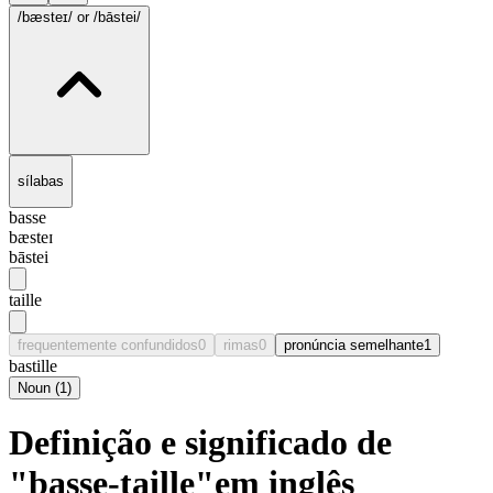
/bæsteɪ/
or /bāstei/
sílabas
basse
bæsteɪ
bāstei
taille
frequentemente confundidos
0
rimas
0
pronúncia semelhante
1
bastille
Noun
(
1
)
Definição e significado de
"basse-taille"em inglês