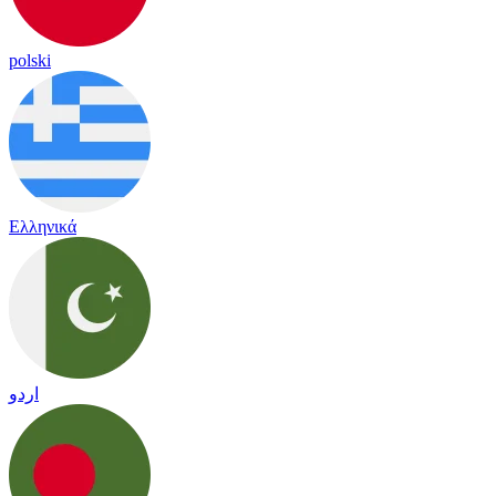
polski
Ελληνικά
اردو