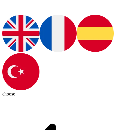
choose