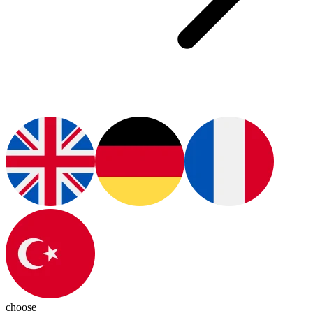
choose