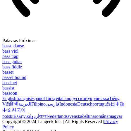
Palavras Próximas
basse danse
bass viol
bass trap
bass guitar
bass fiddle
basset
basset hound
bassinet
bassist
bassoon
English
français
español
Türkçe
italiano
русский
українська
Tiếng
Việt
हिन्दी
العربية
Filipino
فارسی
Indonesia
Deutsch
português
日本語
中文
한국어
polski
Ελληνικά
اردو
বাংলা
Nederlands
svenska
čeština
română
magyar
Copyright © 2024 Langeek Inc. | All Rights Reserved |
Privacy
Policy