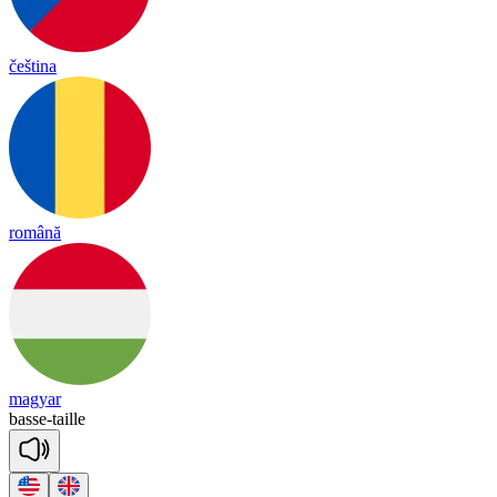
čeština
română
magyar
basse
-
taille