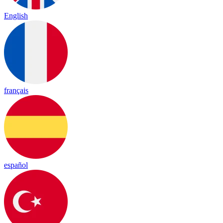
English
français
español