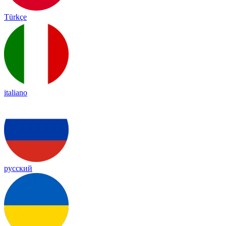
Türkçe
italiano
русский