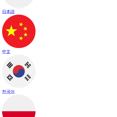
日本語
中文
한국어