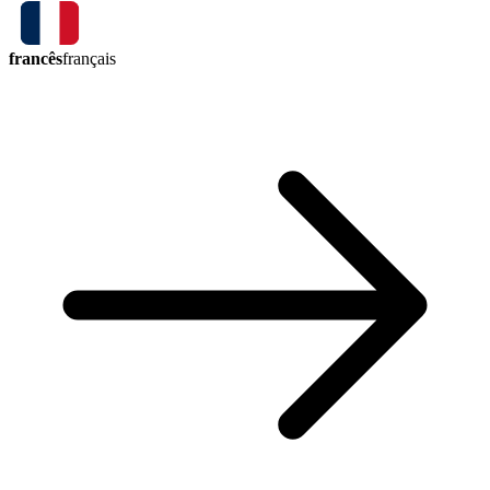
francês
français