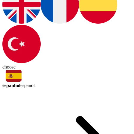
choose
espanhol
español