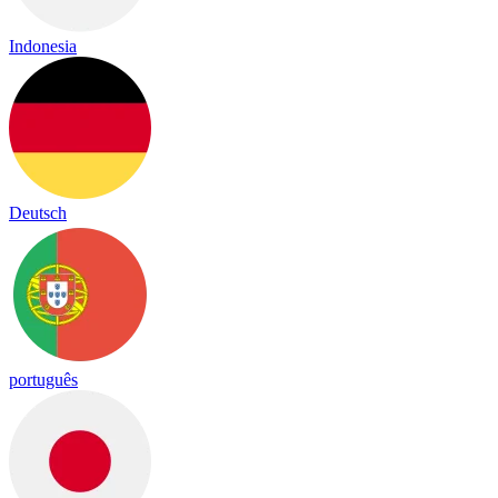
Indonesia
Deutsch
português