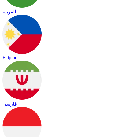
العربية
Filipino
فارسی