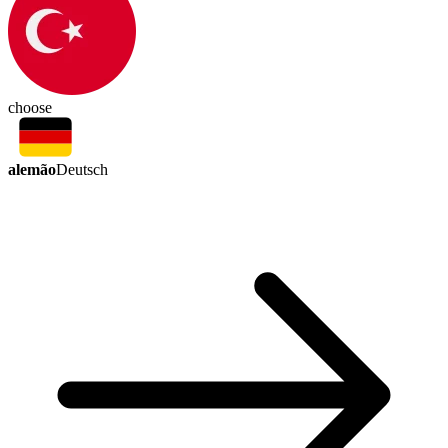
choose
alemão
Deutsch