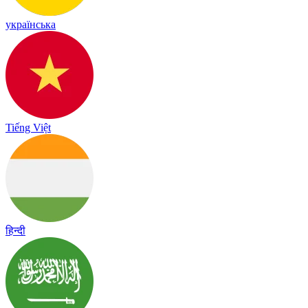
українська
Tiếng Việt
हिन्दी