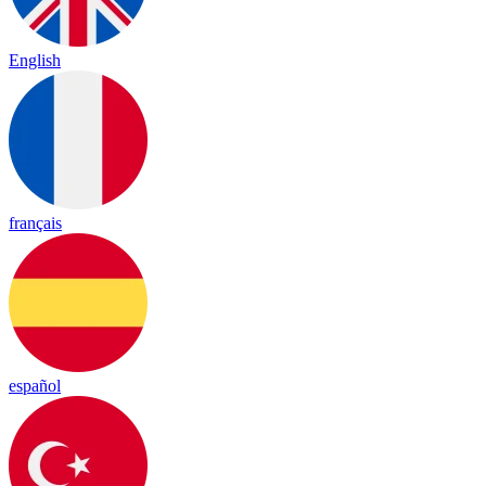
English
français
español