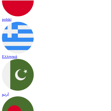
polski
Ελληνικά
اردو