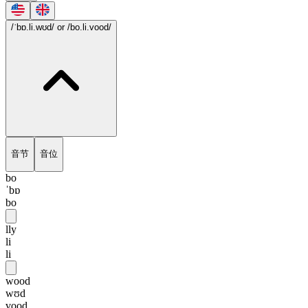
/ˈbɒ.li.wʊd/
or /bo.li.vood/
音节
音位
bo
ˈbɒ
bo
lly
li
li
wood
wʊd
vood