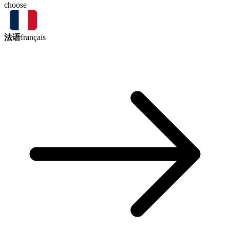
choose
法语
français