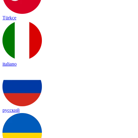
Türkçe
italiano
русский