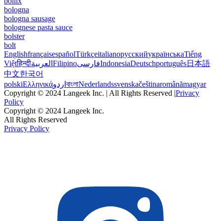
bollix
bologna
bologna sausage
bolognese pasta sauce
bolster
bolt
English
français
español
Türkçe
italiano
русский
українська
Tiếng
Việt
हिन्दी
العربية
Filipino
فارسی
Indonesia
Deutsch
português
日本語
中文
한국어
polski
Ελληνικά
اردو
বাংলা
Nederlands
svenska
čeština
română
magyar
Copyright © 2024 Langeek Inc. | All Rights Reserved |
Privacy
Policy
Copyright © 2024 Langeek Inc.
All Rights Reserved
Privacy Policy