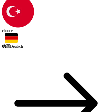
choose
德语
Deutsch