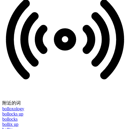
附近的词
bolloxology
bollocks up
bollocks
bollix up