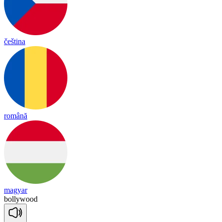
čeština
română
magyar
bo
lly
wood