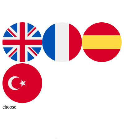
choose