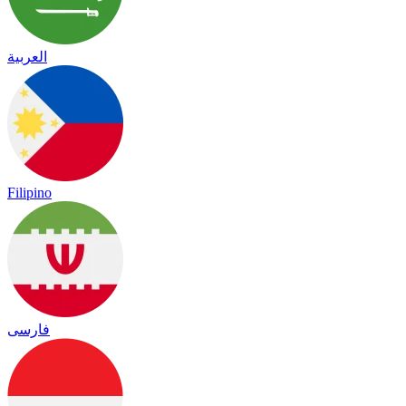
العربية
Filipino
فارسی