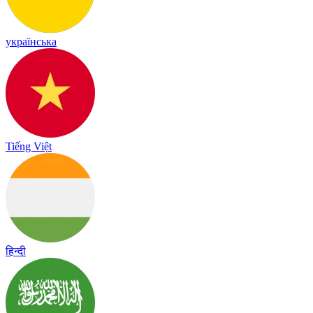
українська
Tiếng Việt
हिन्दी