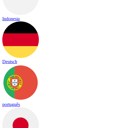
Indonesia
Deutsch
português