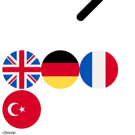
choose