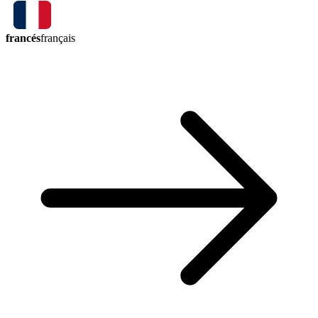
francés
français