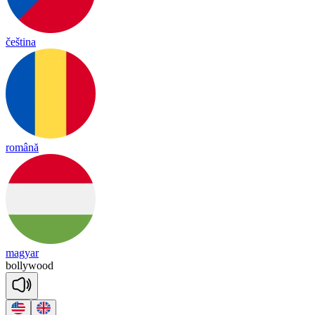
čeština
română
magyar
bo
lly
wood