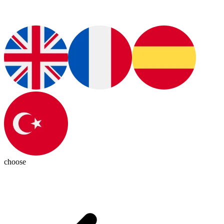
choose