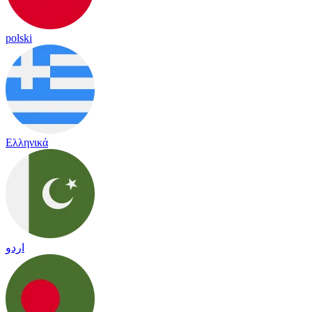
polski
Ελληνικά
اردو