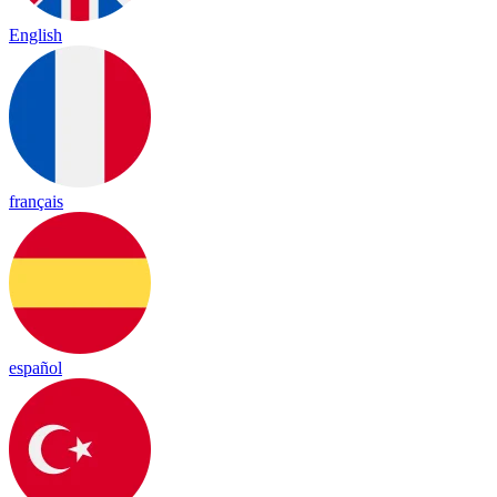
English
français
español