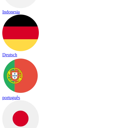
Indonesia
Deutsch
português