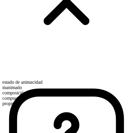
estado de animacidad
inanimado
composición morfológica
compuesto
propio