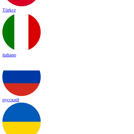
Türkçe
italiano
русский