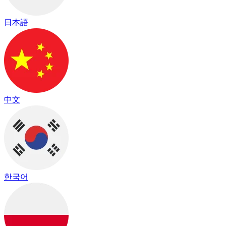
日本語
中文
한국어