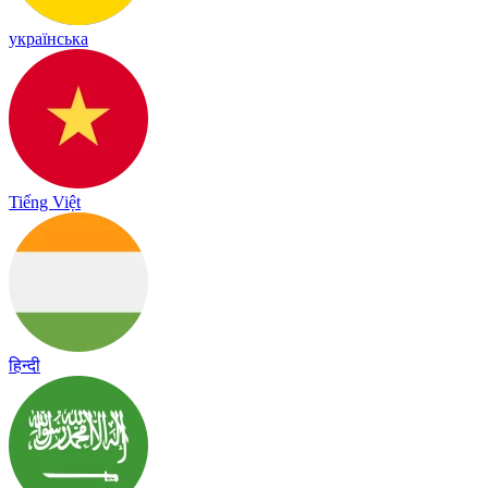
українська
Tiếng Việt
हिन्दी