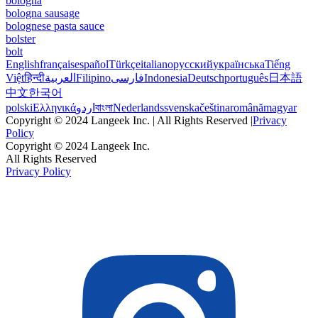
bologna
bologna sausage
bolognese pasta sauce
bolster
bolt
English
français
español
Türkçe
italiano
русский
українська
Tiếng
Việt
हिन्दी
العربية
Filipino
فارسی
Indonesia
Deutsch
português
日本語
中文
한국어
polski
Ελληνικά
اردو
বাংলা
Nederlands
svenska
čeština
română
magyar
Copyright © 2024 Langeek Inc. | All Rights Reserved |
Privacy
Policy
Copyright © 2024 Langeek Inc.
All Rights Reserved
Privacy Policy