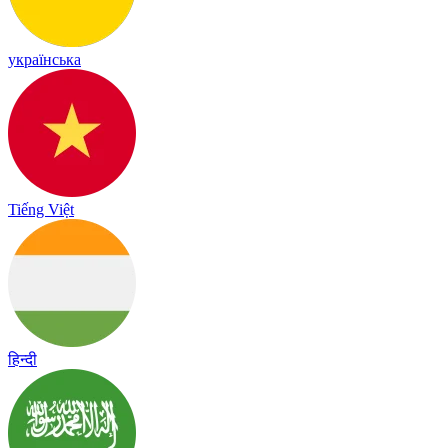
українська
Tiếng Việt
हिन्दी