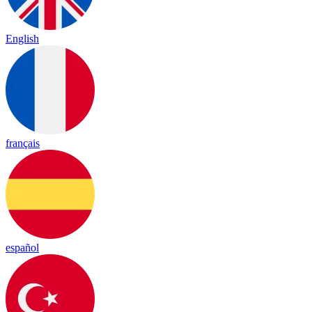
English
français
español