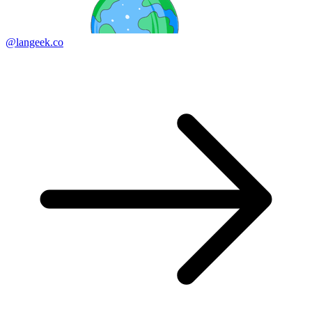
@langeek.co