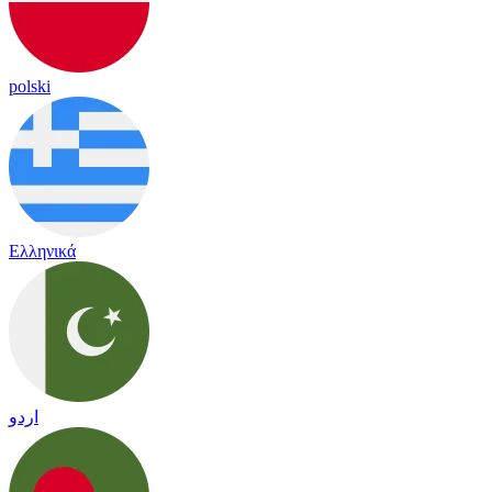
polski
Ελληνικά
اردو