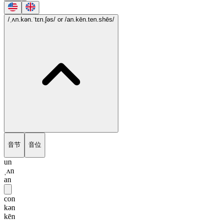
/ˌʌn.kən.ˈtɛn.ʃəs/
or /an.kēn.ten.shēs/
音节
音位
un
ˌʌn
an
con
kən
kēn