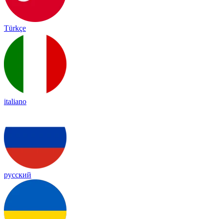
Türkçe
italiano
русский