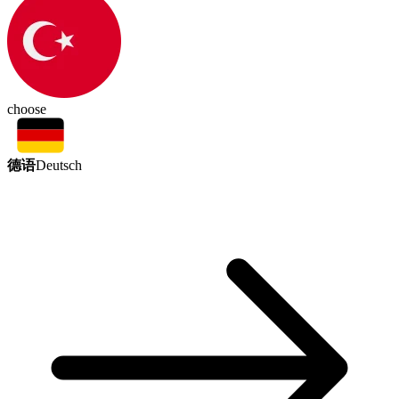
choose
德语
Deutsch