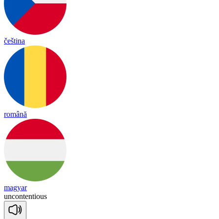
čeština
română
magyar
un
con
ten
tious