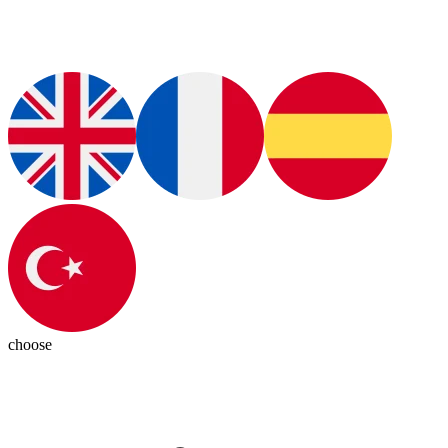
choose