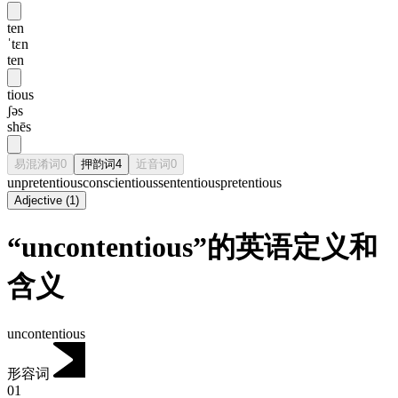
ten
ˈtɛn
ten
tious
ʃəs
shēs
易混淆词
0
押韵词
4
近音词
0
unpretentious
conscientious
sententious
pretentious
Adjective
(
1
)
“uncontentious”的英语定义和
含义
uncontentious
形容词
01