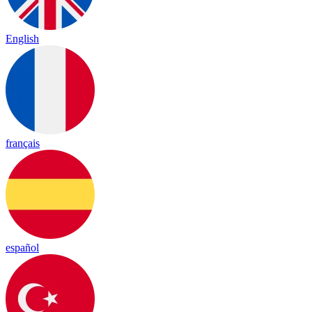
English
français
español