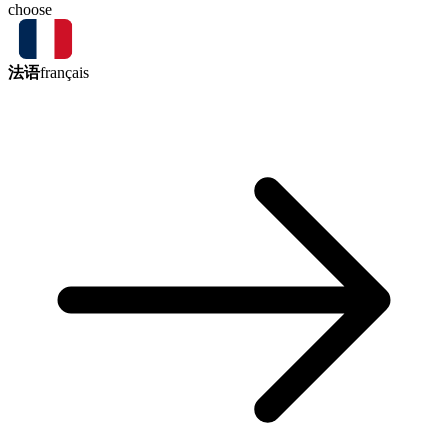
choose
法语
français