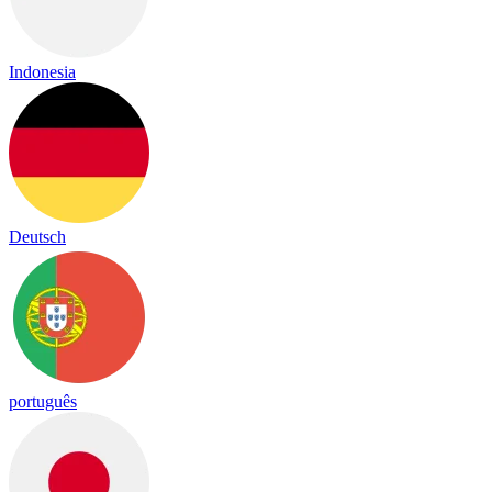
Indonesia
Deutsch
português