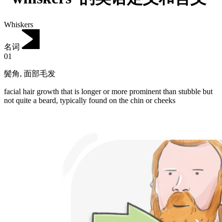
Whiskers
名词
01
鬓角
,
面部毛发
facial hair growth that is longer or more prominent than stubble but
not quite a beard, typically found on the chin or cheeks