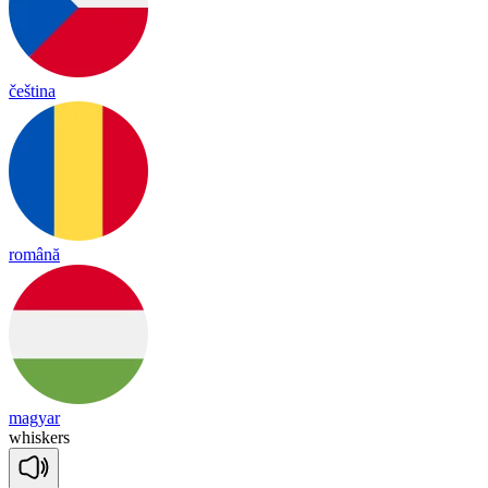
čeština
română
magyar
whis
kers