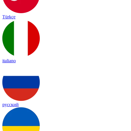
Türkçe
italiano
русский