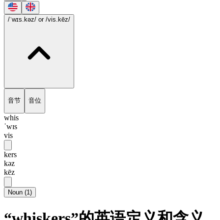
/ˈwɪs.kəz/
or /vis.kēz/
音节
音位
whis
ˈwɪs
vis
kers
kəz
kēz
Noun
(
1
)
“whiskers”的英语定义和含义