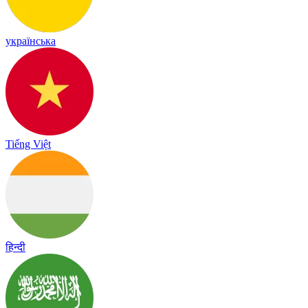
українська
Tiếng Việt
हिन्दी