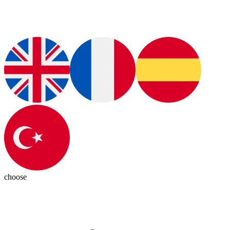
choose