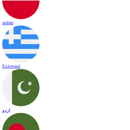
polski
Ελληνικά
اردو