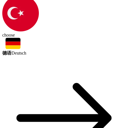
choose
德语
Deutsch