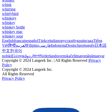
whisker
whisk
whirring
whirlybird
whiskery
whiskey
whiskey bottle
whiskey mac
whiskey sour
English
français
español
Türkçe
italiano
русский
українська
Tiếng
Việt
हिन्दी
العربية
Filipino
فارسی
Indonesia
Deutsch
português
日本語
中文
한국어
polski
Ελληνικά
اردو
বাংলা
Nederlands
svenska
čeština
română
magyar
Copyright © 2024 Langeek Inc. | All Rights Reserved |
Privacy
Policy
Copyright © 2024 Langeek Inc.
All Rights Reserved
Privacy Policy