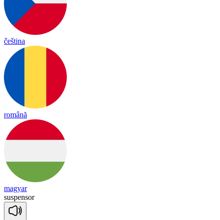
čeština
română
magyar
sus
pen
sor