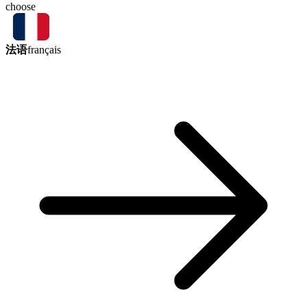
choose
法语
français