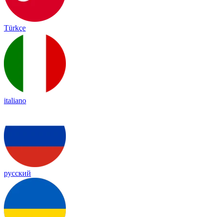
Türkçe
italiano
русский