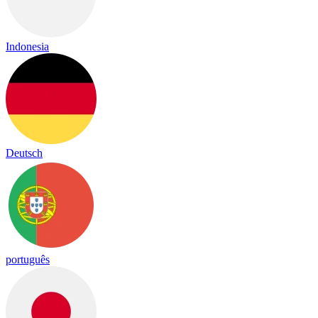
Indonesia
Deutsch
português