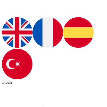
choose