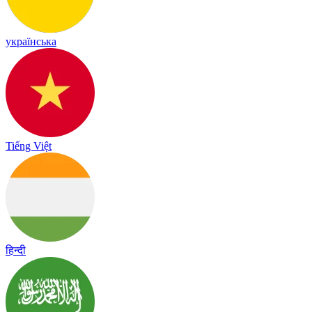
українська
Tiếng Việt
हिन्दी