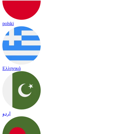
polski
Ελληνικά
اردو