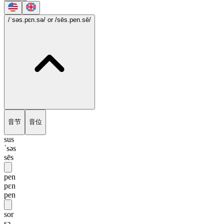
/ˈsəs.pɛn.sə/
or /sēs.pen.sē/
音节
音位
sus
ˈsəs
sēs
pen
pɛn
pen
sor
sə