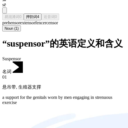
sē
易混淆词
0
押韵词
4
近音词
0
prehensor
extensor
fencer
censor
Noun
(
1
)
“suspensor”的英语定义和含义
Suspensor
名词
01
悬吊带
,
生殖器支撑
a support for the genitals worn by men engaging in strenuous
exercise