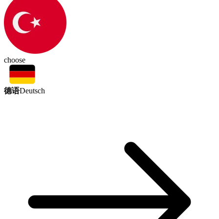
choose
德语
Deutsch