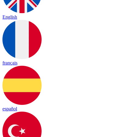
English
français
español