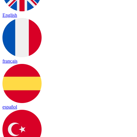
English
français
español