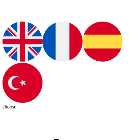
choose