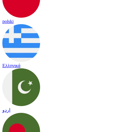
polski
Ελληνικά
اردو