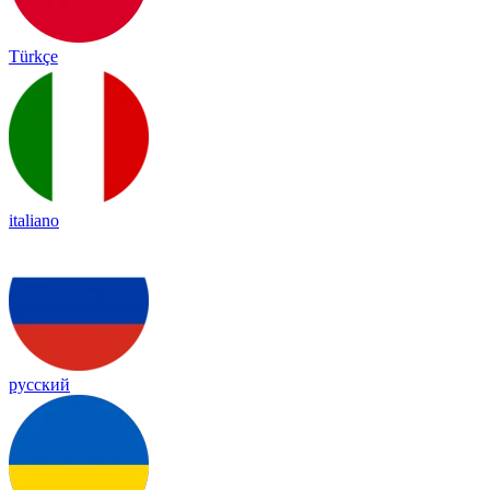
Türkçe
italiano
русский