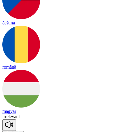
čeština
română
magyar
ir
re
le
vant