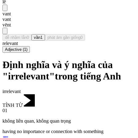
lē
vant
vənt
vēnt
dễ nhầm lẫn
0
vần
1
phát âm gần giống
0
relevant
Adjective
(
1
)
Định nghĩa và ý nghĩa của
"irrelevant"trong tiếng Anh
irrelevant
TÍNH TỪ
01
không liên quan
,
không quan trọng
having no importance or connection with something