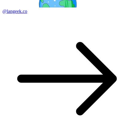
@langeek.co