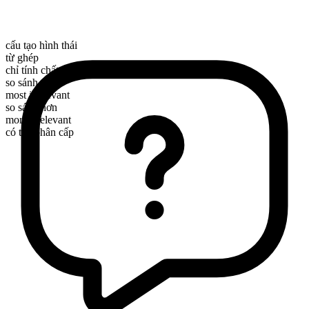
cấu tạo hình thái
từ ghép
chỉ tính chất
so sánh nhất
most irrelevant
so sánh hơn
more irrelevant
có thể phân cấp