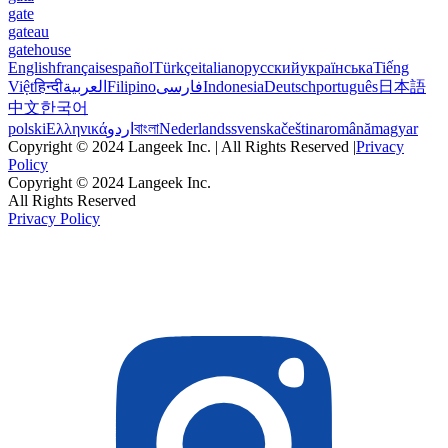
gate
gateau
gatehouse
English
français
español
Türkçe
italiano
русский
українська
Tiếng
Việt
हिन्दी
العربية
Filipino
فارسی
Indonesia
Deutsch
português
日本語
中文
한국어
polski
Ελληνικά
اردو
বাংলা
Nederlands
svenska
čeština
română
magyar
Copyright © 2024 Langeek Inc. | All Rights Reserved |
Privacy
Policy
Copyright © 2024 Langeek Inc.
All Rights Reserved
Privacy Policy