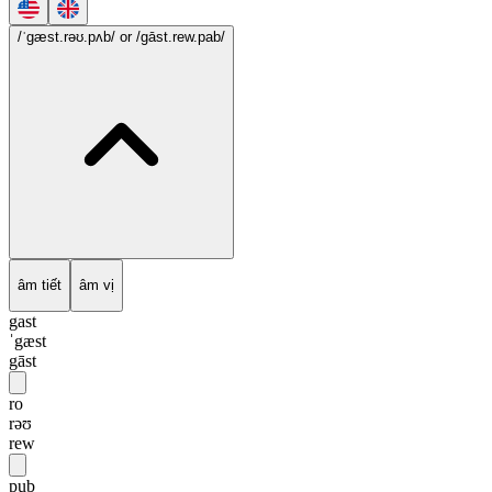
/ˈgæst.rəʊ.pʌb/
or /gāst.rew.pab/
âm tiết
âm vị
gast
ˈgæst
gāst
ro
rəʊ
rew
pub