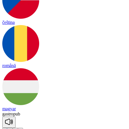
čeština
română
magyar
gast
ro
pub