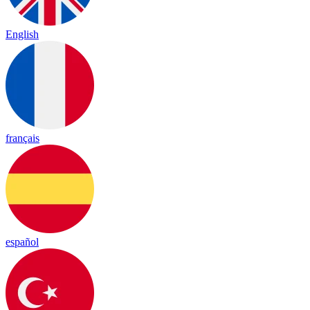
English
français
español