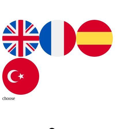
choose