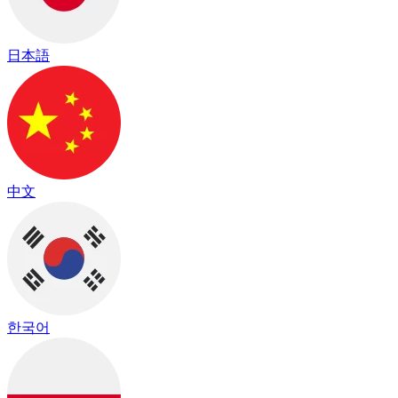
日本語
中文
한국어