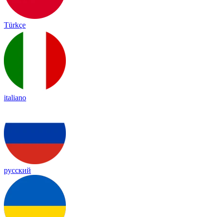
Türkçe
italiano
русский