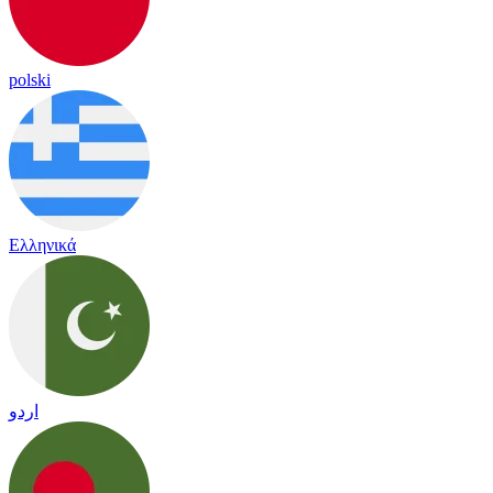
polski
Ελληνικά
اردو