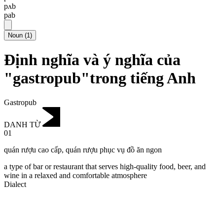
pʌb
pab
Noun
(
1
)
Định nghĩa và ý nghĩa của
"gastropub"trong tiếng Anh
Gastropub
DANH TỪ
01
quán rượu cao cấp
,
quán rượu phục vụ đồ ăn ngon
a type of bar or restaurant that serves high-quality food, beer, and
wine in a relaxed and comfortable atmosphere
Dialect