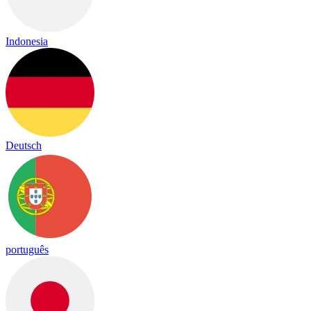
Indonesia
Deutsch
português