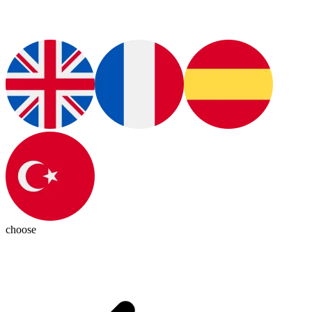
choose