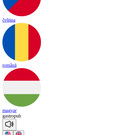
čeština
română
magyar
gast
ro
pub