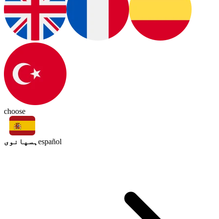
choose
ہسپانوی
español