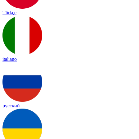
Türkçe
italiano
русский