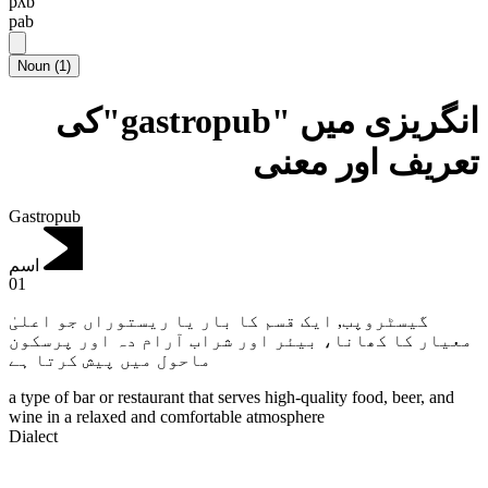
pʌb
pab
Noun
(
1
)
انگریزی میں "gastropub"کی
تعریف اور معنی
Gastropub
اسم
01
ایک قسم کا بار یا ریستوراں جو اعلیٰ
,
گیسٹروپب
معیار کا کھانا، بیئر اور شراب آرام دہ اور پرسکون
ماحول میں پیش کرتا ہے
a type of bar or restaurant that serves high-quality food, beer, and
wine in a relaxed and comfortable atmosphere
Dialect