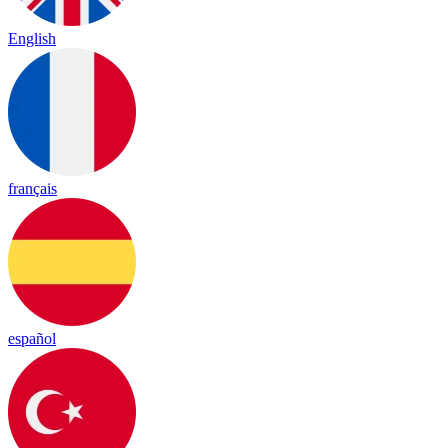
English
français
español