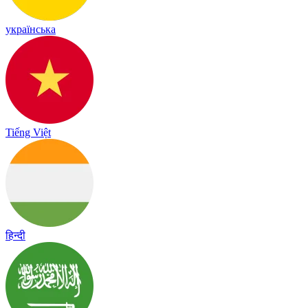
українська
Tiếng Việt
हिन्दी