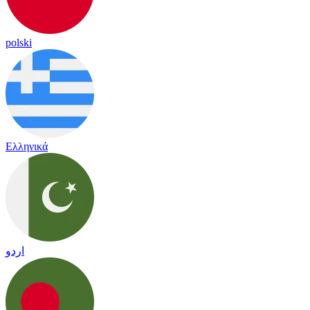
polski
Ελληνικά
اردو