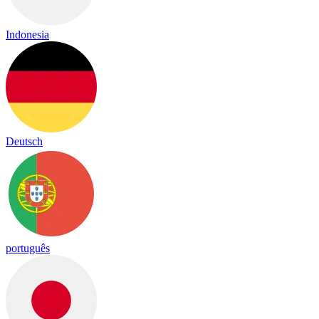
Indonesia
Deutsch
português