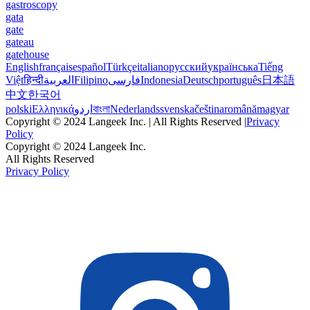
gastroscopy
gata
gate
gateau
gatehouse
English
français
español
Türkçe
italiano
русский
українська
Tiếng
Việt
हिन्दी
العربية
Filipino
فارسی
Indonesia
Deutsch
português
日本語
中文
한국어
polski
Ελληνικά
اردو
বাংলা
Nederlands
svenska
čeština
română
magyar
Copyright © 2024 Langeek Inc. | All Rights Reserved |
Privacy
Policy
Copyright © 2024 Langeek Inc.
All Rights Reserved
Privacy Policy