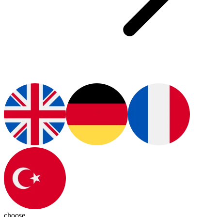
choose