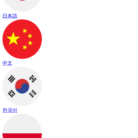
日本語
中文
한국어