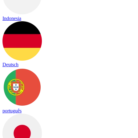
Indonesia
Deutsch
português