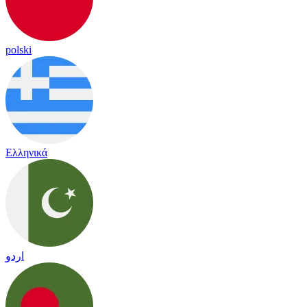
polski
Ελληνικά
اردو