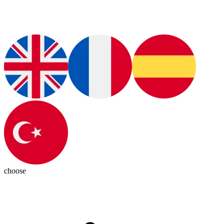
choose