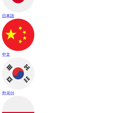
日本語
中文
한국어