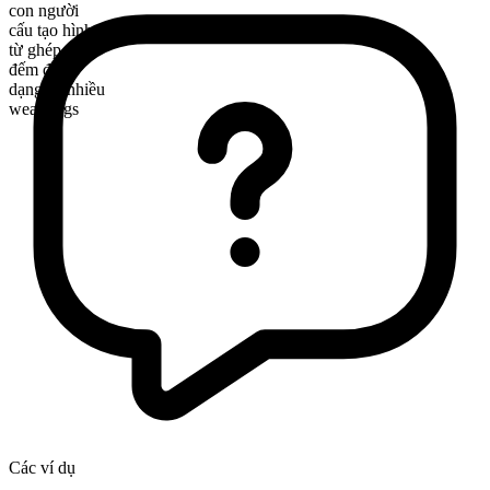
con người
cấu tạo hình thái
từ ghép
đếm được
dạng số nhiều
weaklings
Các ví dụ