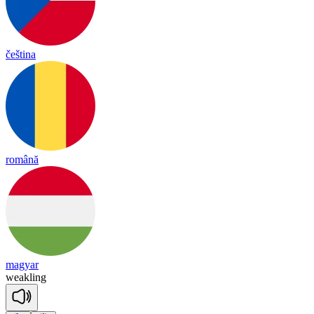
čeština
română
magyar
weak
ling