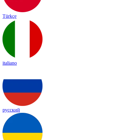
Türkçe
italiano
русский