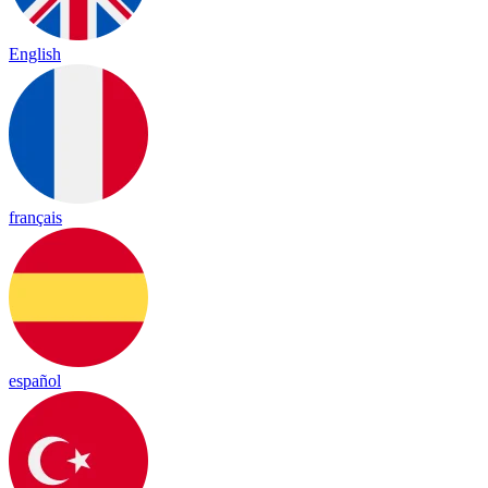
English
français
español