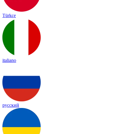
Türkçe
italiano
русский