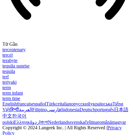
Từ Gần
tercentenary
tercel
terabyte
tequila sunrise
tequila
terf
teriyaki
term
term infant
term time
English
français
español
Türkçe
italiano
русский
українська
Tiếng
Việt
हिन्दी
العربية
Filipino
فارسی
Indonesia
Deutsch
português
日本語
中文
한국어
polski
Ελληνικά
اردو
বাংলা
Nederlands
svenska
čeština
română
magyar
Copyright © 2024 Langeek Inc. | All Rights Reserved |
Privacy
Policy