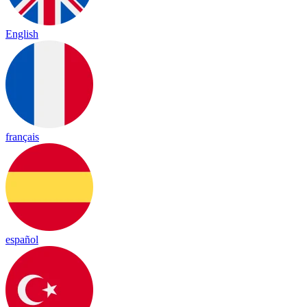
English
français
español