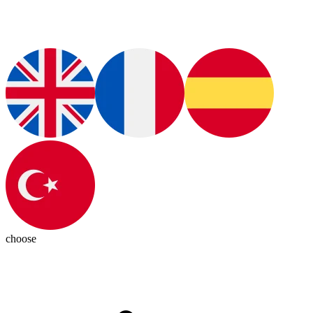
choose