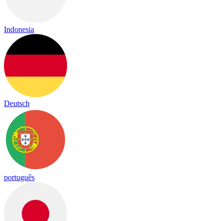
Indonesia
Deutsch
português