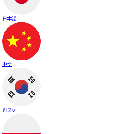
日本語
中文
한국어