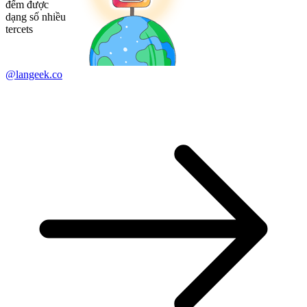
đếm được
dạng số nhiều
tercets
@langeek.co