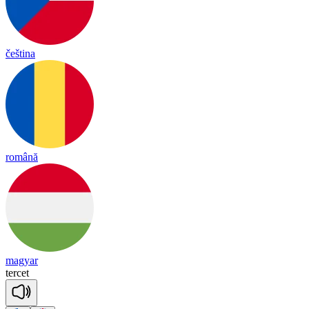
čeština
română
magyar
ter
cet