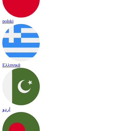
polski
Ελληνικά
اردو