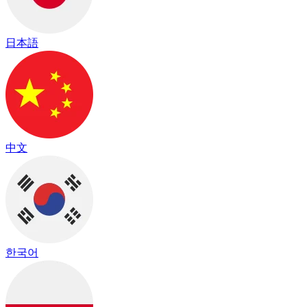
日本語
中文
한국어