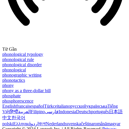
Từ Gần
phonological typology
phonological rule
phonological disorder
phonological
phonographic writing
phonotactics
phony
phony as a three-dollar bill
phosphate
phosphorescence
English
français
español
Türkçe
italiano
русский
українська
Tiếng
Việt
हिन्दी
العربية
Filipino
فارسی
Indonesia
Deutsch
português
日本語
中文
한국어
polski
Ελληνικά
اردو
বাংলা
Nederlands
svenska
čeština
română
magyar
Copyright © 2024 Langeek Inc. | All Rights Reserved |
Privacy