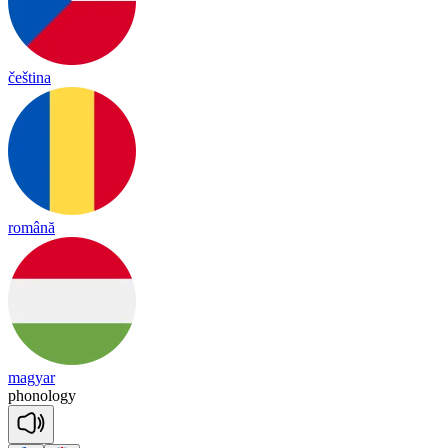
čeština
română
magyar
pho
no
lo
gy