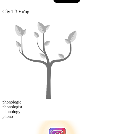
Cây Từ Vựng
phonologic
phonologist
phono
logy
phono