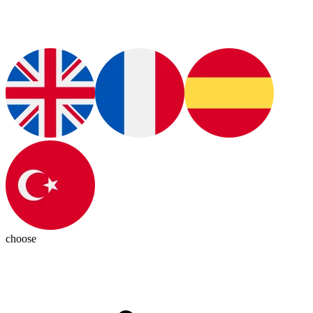
choose