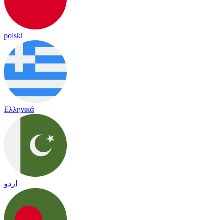
polski
Ελληνικά
اردو