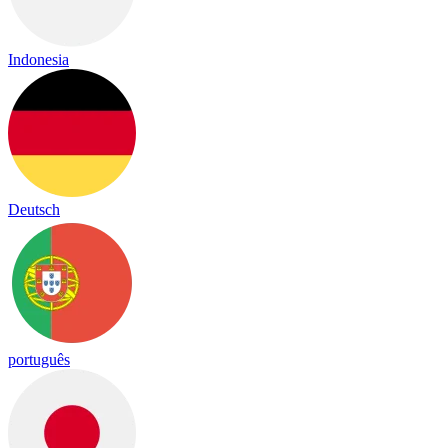
Indonesia
Deutsch
português