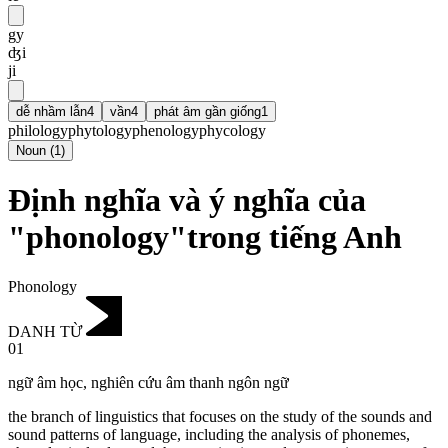
gy
ʤi
ji
dễ nhầm lẫn
4
vần
4
phát âm gần giống
1
philology
phytology
phenology
phycology
Noun
(
1
)
Định nghĩa và ý nghĩa của
"phonology"trong tiếng Anh
Phonology
DANH TỪ
01
ngữ âm học
,
nghiên cứu âm thanh ngôn ngữ
the branch of linguistics that focuses on the study of the sounds and
sound patterns of language, including the analysis of phonemes,