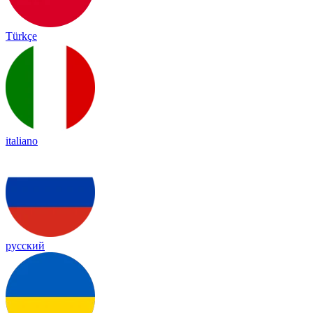
Türkçe
italiano
русский