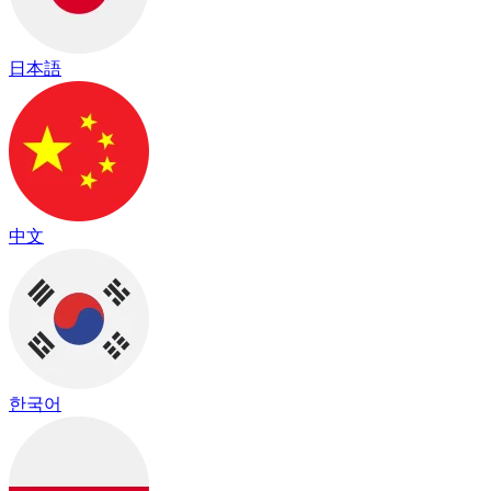
日本語
中文
한국어