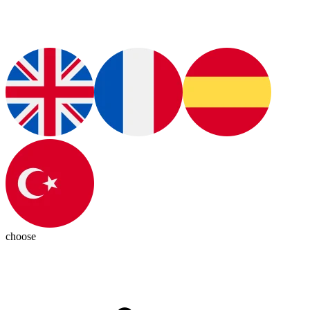
choose