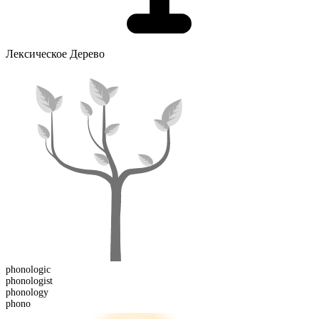
Лексическое Дерево
phonologic
phonologist
phono
logy
phono