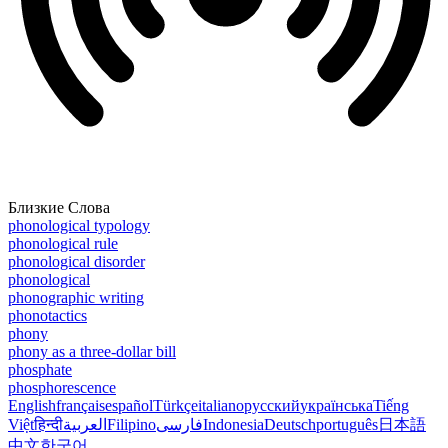
Близкие Слова
phonological typology
phonological rule
phonological disorder
phonological
phonographic writing
phonotactics
phony
phony as a three-dollar bill
phosphate
phosphorescence
English
français
español
Türkçe
italiano
русский
українська
Tiếng
Việt
हिन्दी
العربية
Filipino
فارسی
Indonesia
Deutsch
português
日本語
中文
한국어