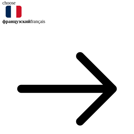
choose
французский
français