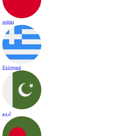
polski
Ελληνικά
اردو