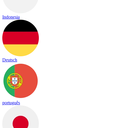
Indonesia
Deutsch
português