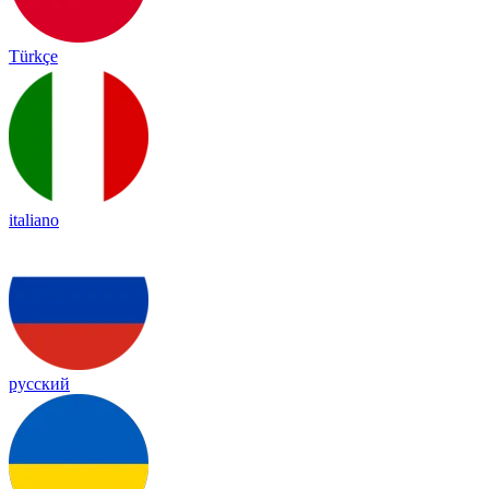
Türkçe
italiano
русский