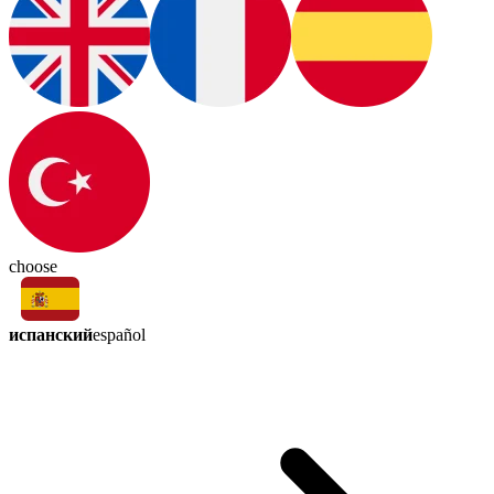
choose
испанский
español