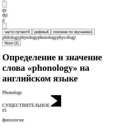
gy
ʤi
ji
часто путают
4
рифмы
4
похожие по звучанию
1
philology
phytology
phenology
phycology
Noun
(
1
)
Определение и значение
слова «phonology» на
английском языке
Phonology
СУЩЕСТВИТЕЛЬНОЕ
01
фонология