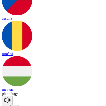
čeština
română
magyar
pho
no
lo
gy