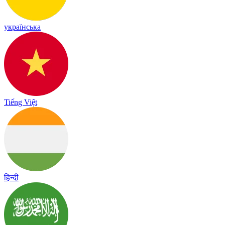
українська
Tiếng Việt
हिन्दी