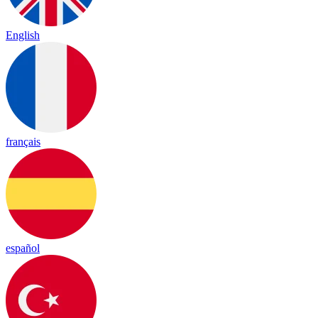
English
français
español