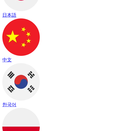
日本語
中文
한국어