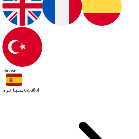
choose
ہسپانوی
español