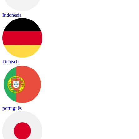
Indonesia
Deutsch
português