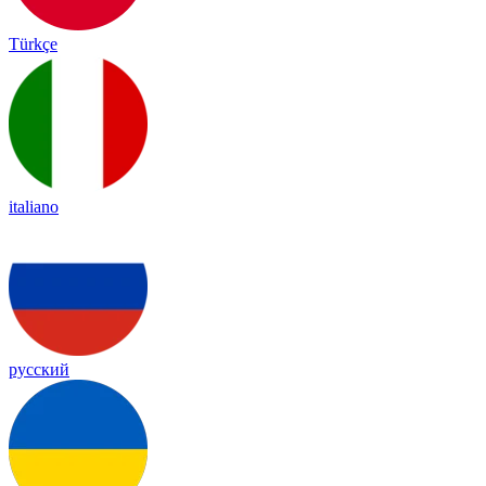
Türkçe
italiano
русский