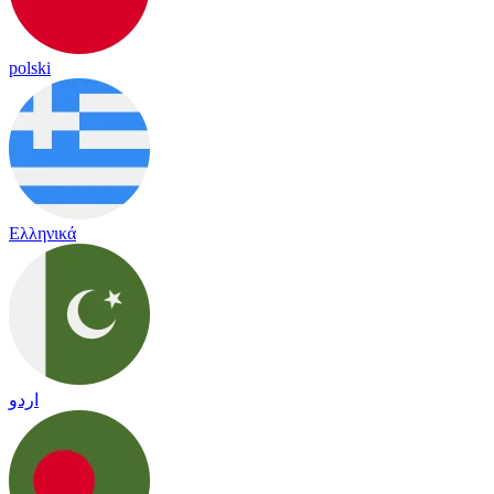
polski
Ελληνικά
اردو