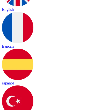
English
français
español