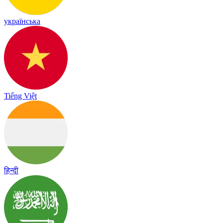
українська
Tiếng Việt
हिन्दी