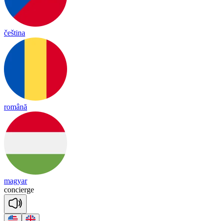
čeština
română
magyar
con
cierge