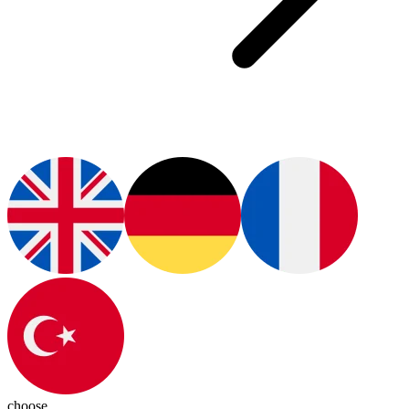
choose