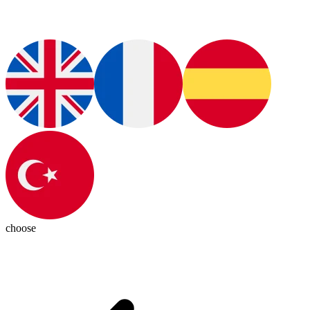
choose