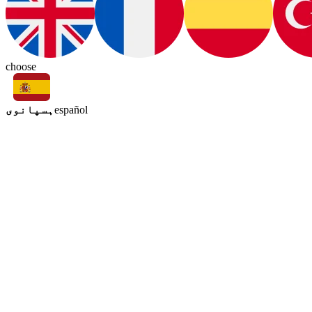
choose
ہسپانوی
español