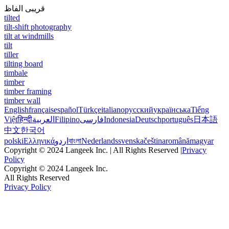
قریبی الفاظ
tilted
tilt-shift photography
tilt at windmills
tilt
tiller
tilting board
timbale
timber
timber framing
timber wall
English
français
español
Türkçe
italiano
русский
українська
Tiếng
Việt
हिन्दी
العربية
Filipino
فارسی
Indonesia
Deutsch
português
日本語
中文
한국어
polski
Ελληνικά
اردو
বাংলা
Nederlands
svenska
čeština
română
magyar
Copyright © 2024 Langeek Inc. | All Rights Reserved |
Privacy
Policy
Copyright © 2024 Langeek Inc.
All Rights Reserved
Privacy Policy