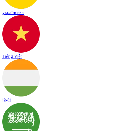
українська
Tiếng Việt
हिन्दी