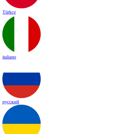
Türkçe
italiano
русский