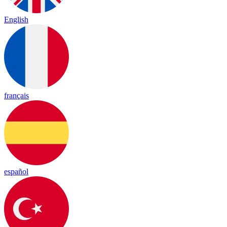
English
français
español