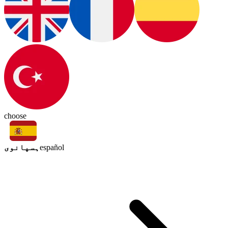
choose
ہسپانوی
español