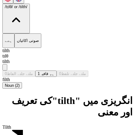
/tɪlθ/
or /tilth/
صوتی اکائیاں
ہجے
tilth
tɪlθ
tilth
0
ملتے جلتے الفاظ
1
ہم قافیہ
0
ملتے جلتے تلفظ
filth
Noun
(
2
)
انگریزی میں "tilth"کی تعریف
اور معنی
Tilth