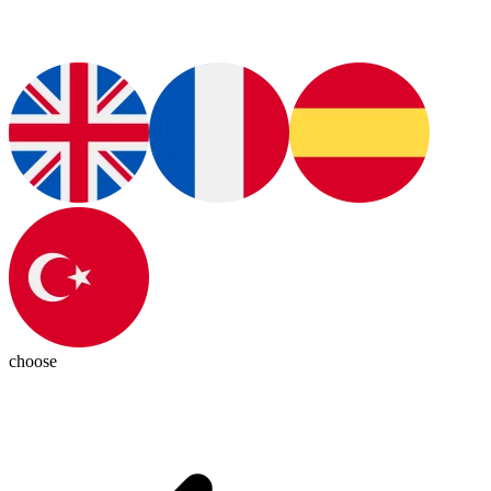
choose