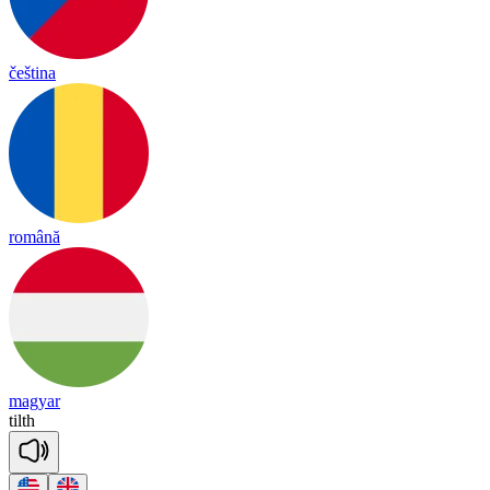
čeština
română
magyar
tilth