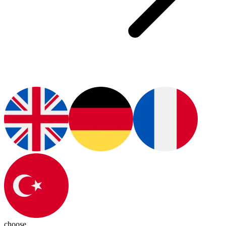
choose