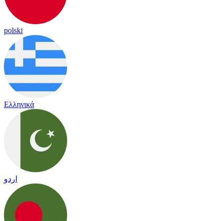
polski
Ελληνικά
اردو