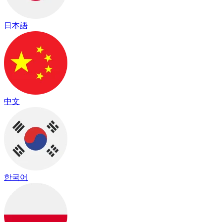
日本語
中文
한국어