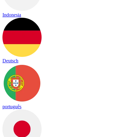
Indonesia
Deutsch
português