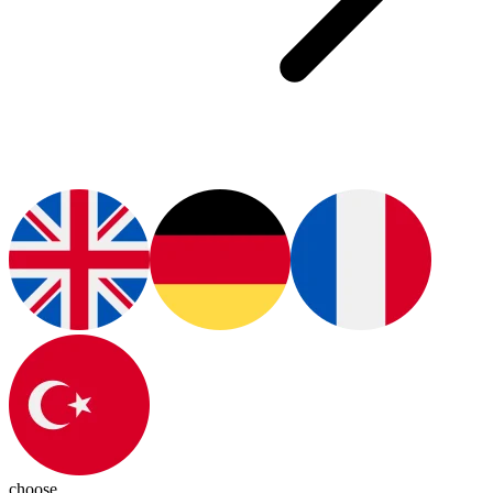
choose