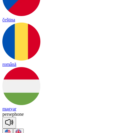
čeština
română
magyar
per
se
pho
ne