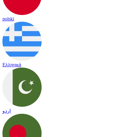
polski
Ελληνικά
اردو