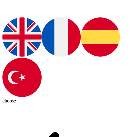
choose