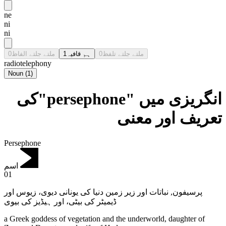
ne
ni
ni
0
ملتے جلتے الفاظ
1
ہم قافیہ
0
ملتے جلتے تلفظ
radiotelephony
Noun
(
1
)
انگریزی میں "persephone"کی
تعریف اور معنی
Persephone
اسم
01
نباتات اور زیر زمین دنیا کی یونانی دیوی، زیوس اور
,
پرسیفون
ڈیمیٹر کی بیٹی، اور ہیڈیز کی بیوی
a Greek goddess of vegetation and the underworld, daughter of