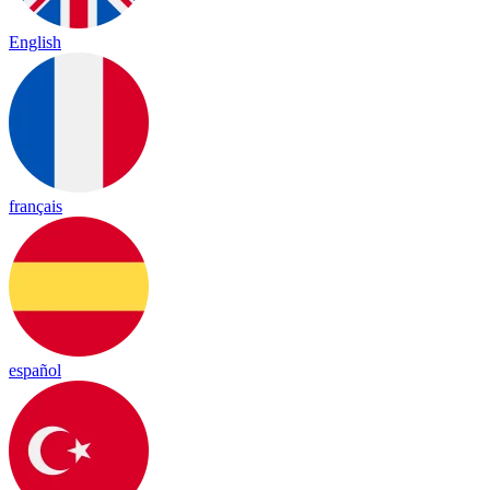
English
français
español