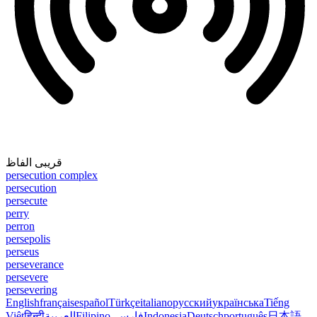
قریبی الفاظ
persecution complex
persecution
persecute
perry
perron
persepolis
perseus
perseverance
persevere
persevering
English
français
español
Türkçe
italiano
русский
українська
Tiếng
Việt
हिन्दी
العربية
Filipino
فارسی
Indonesia
Deutsch
português
日本語