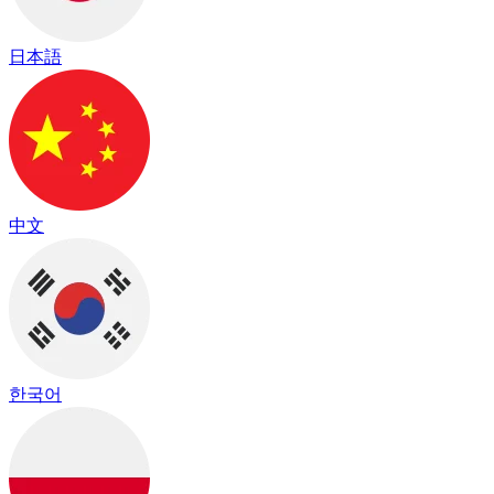
日本語
中文
한국어