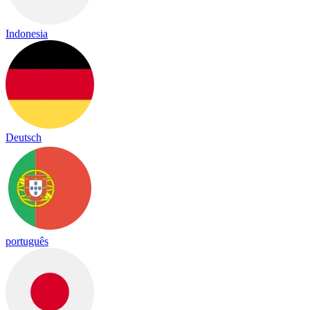
Indonesia
Deutsch
português