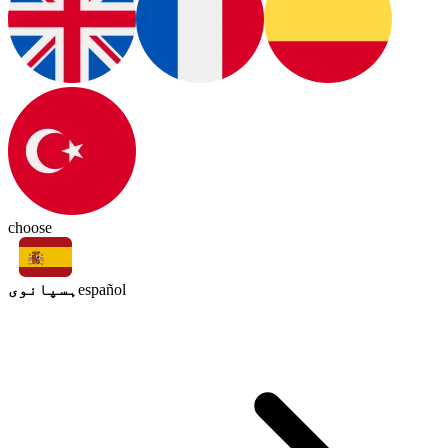
choose
ہسپانوی
español