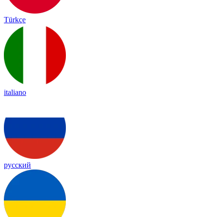
Türkçe
italiano
русский