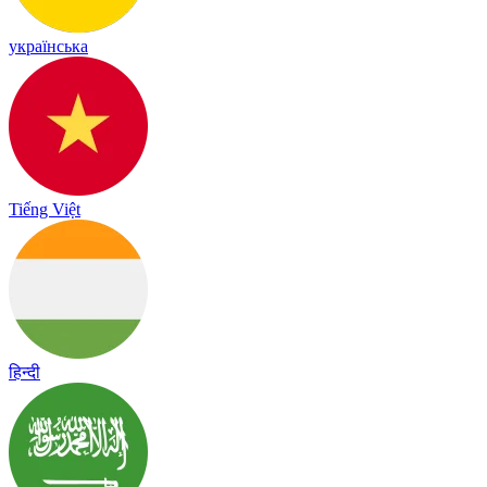
українська
Tiếng Việt
हिन्दी