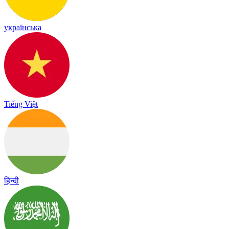
українська
Tiếng Việt
हिन्दी