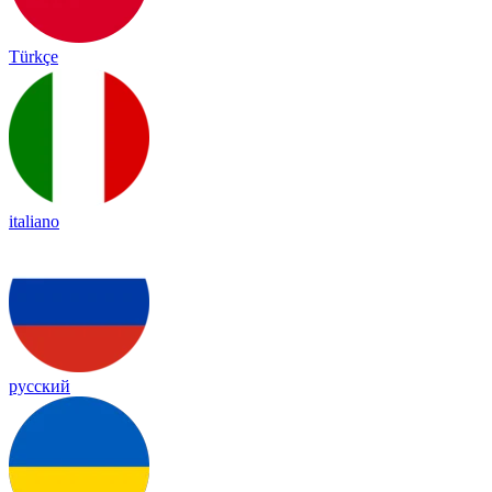
Türkçe
italiano
русский