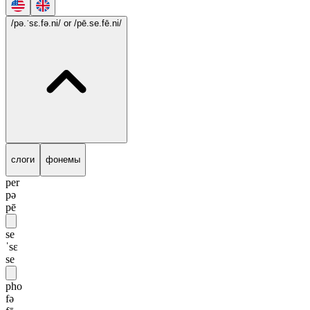
/pə.ˈsɛ.fə.ni/
or /pē.se.fē.ni/
слоги
фонемы
per
pə
pē
se
ˈsɛ
se
pho
fə