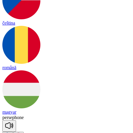
čeština
română
magyar
per
se
pho
ne