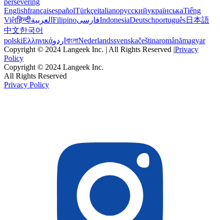
persevering
English
français
español
Türkçe
italiano
русский
українська
Tiếng
Việt
हिन्दी
العربية
Filipino
فارسی
Indonesia
Deutsch
português
日本語
中文
한국어
polski
Ελληνικά
اردو
বাংলা
Nederlands
svenska
čeština
română
magyar
Copyright © 2024 Langeek Inc. | All Rights Reserved |
Privacy
Policy
Copyright © 2024 Langeek Inc.
All Rights Reserved
Privacy Policy