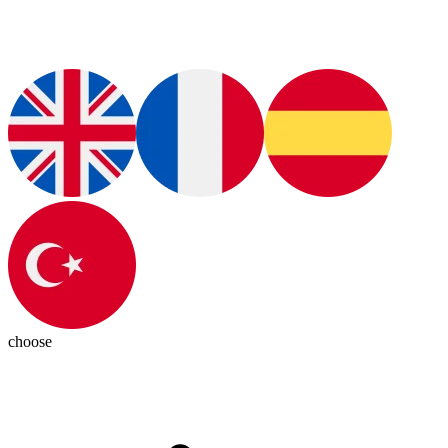
choose