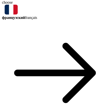
choose
французский
français