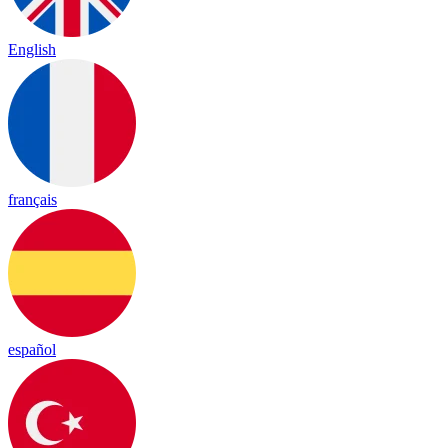
English
français
español