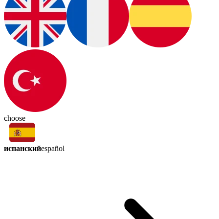
choose
испанский
español