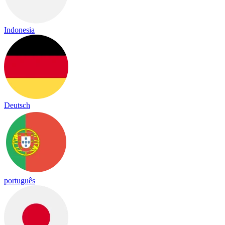
Indonesia
Deutsch
português