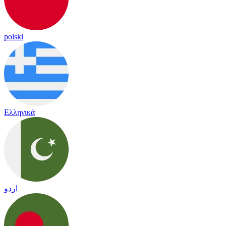
polski
Ελληνικά
اردو