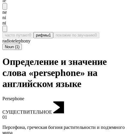
fē
ne
ni
ni
часто путают
0
рифмы
1
похожие по звучанию
0
radiotelephony
Noun
(
1
)
Определение и значение
слова «persephone» на
английском языке
Persephone
СУЩЕСТВИТЕЛЬНОЕ
01
Персефона
,
греческая богиня растительности и подземного
мира