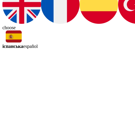
choose
іспанська
español