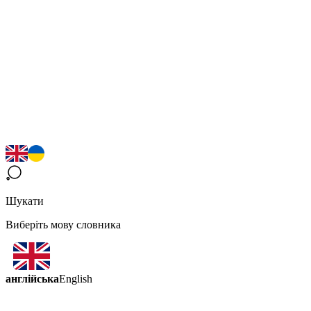
Шукати
Виберіть мову словника
англійська
English