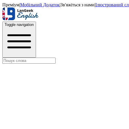
Преміум
|
Мобільний Додаток
|
Зв'яжіться з нами
|
Ілюстрований с
Toggle navigation