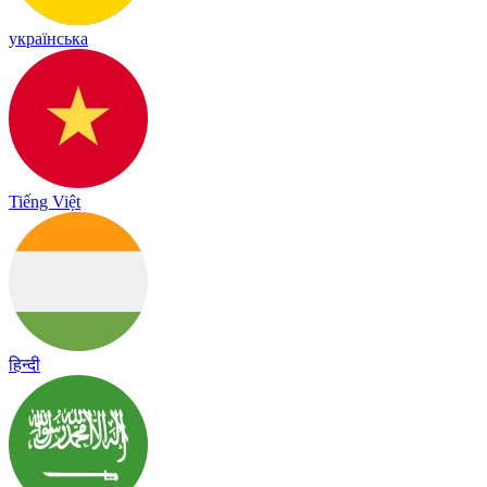
українська
Tiếng Việt
हिन्दी