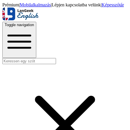
Prémium
|
Mobilalkalmazás
|
Lépjen kapcsolatba velünk
|
Képesszótár
Toggle navigation