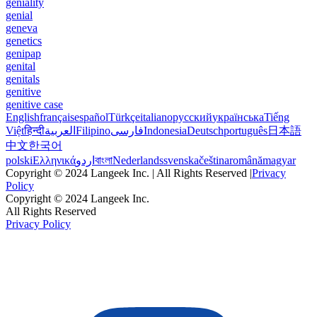
geniality
genial
geneva
genetics
genipap
genital
genitals
genitive
genitive case
English
français
español
Türkçe
italiano
русский
українська
Tiếng
Việt
हिन्दी
العربية
Filipino
فارسی
Indonesia
Deutsch
português
日本語
中文
한국어
polski
Ελληνικά
اردو
বাংলা
Nederlands
svenska
čeština
română
magyar
Copyright © 2024 Langeek Inc. | All Rights Reserved |
Privacy
Policy
Copyright © 2024 Langeek Inc.
All Rights Reserved
Privacy Policy