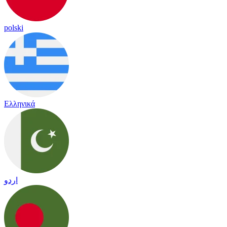
polski
Ελληνικά
اردو