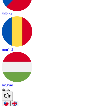
čeština
română
magyar
ge
nip