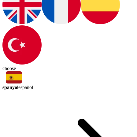
choose
spanyol
español