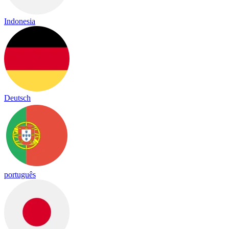
Indonesia
Deutsch
português