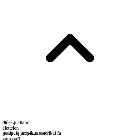
élőségi állapot
02
élettelen
genipafa
,
tropikus amerikai fa
morfológiai összetétel
egyszerű