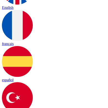
English
français
español