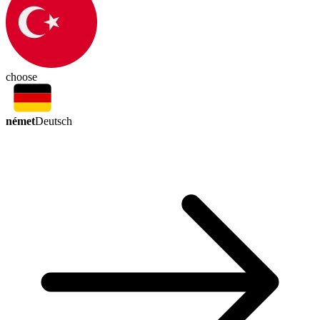
choose
német
Deutsch