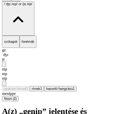
/ˈʤɛ.nɪp/
or /je.nip/
szótagok
fonémák
ge
ˈʤɛ
je
nip
nɪp
nip
gyakran kevert
0
rímek
1
hasonló hangzású
1
menippe
Noun
(
2
)
A(z) „genip” jelentése és