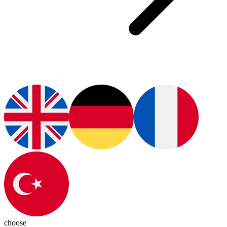
choose