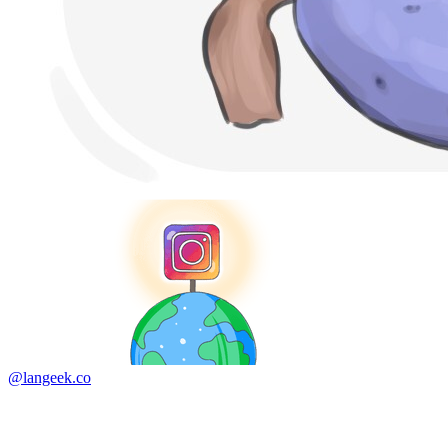
@langeek.co