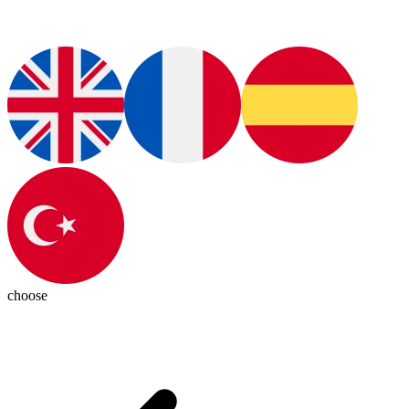
choose