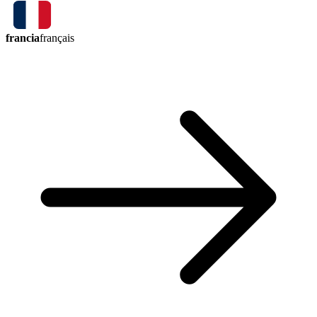
francia
français