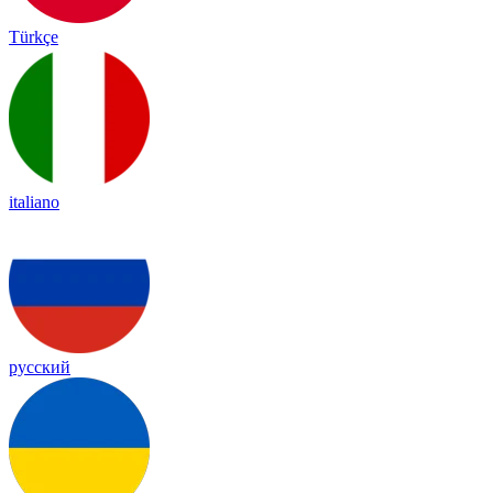
Türkçe
italiano
русский