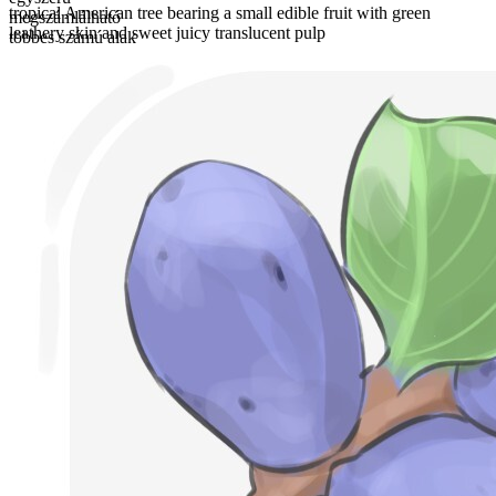
tropical American tree bearing a small edible fruit with green
megszámlálható
leathery skin and sweet juicy translucent pulp
többes számú alak
genips