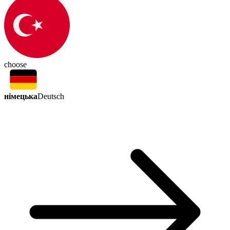
choose
німецька
Deutsch