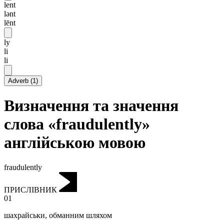
lent
lənt
lēnt
ly
li
li
Adverb
(
1
)
Визначення та значення
слова «fraudulently»
англійською мовою
fraudulently
ПРИСЛІВНИК
01
шахрайськи
,
обманним шляхом