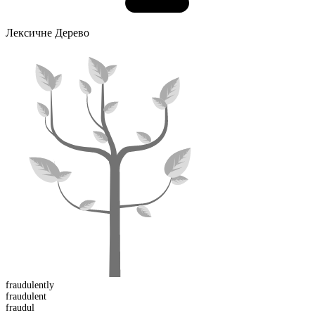
Лексичне Дерево
fraudulent
ly
fraudul
ent
fraudul