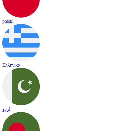
polski
Ελληνικά
اردو