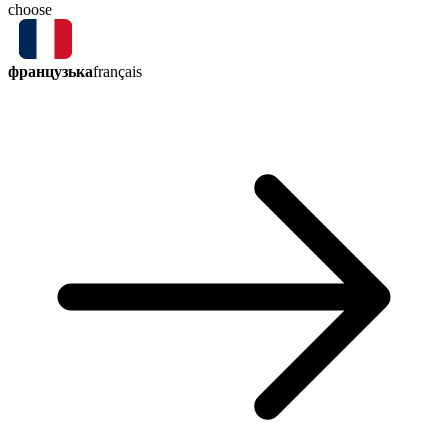
choose
французька
français