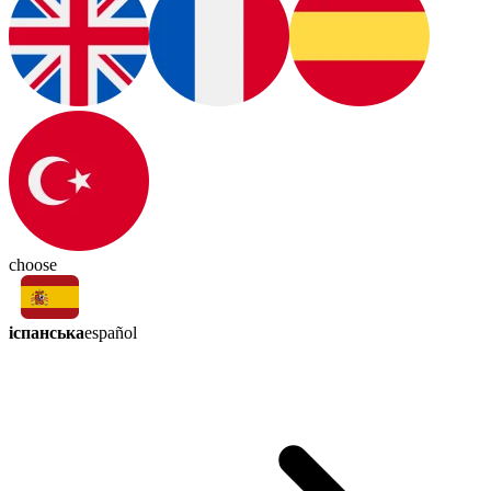
choose
іспанська
español