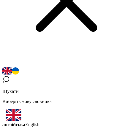
Шукати
Виберіть мову словника
англійська
English