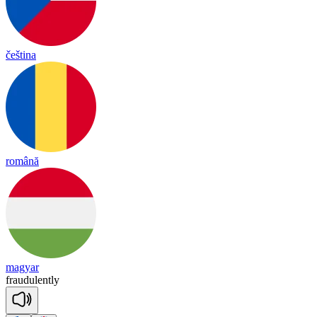
čeština
română
magyar
frau
du
lent
ly