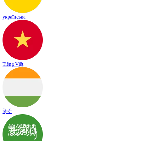
українська
Tiếng Việt
हिन्दी