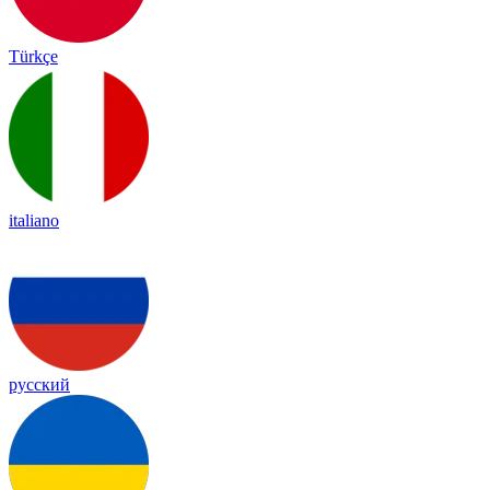
Türkçe
italiano
русский