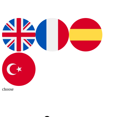
choose