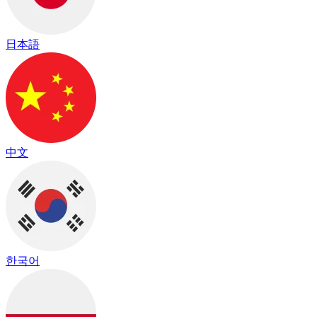
日本語
中文
한국어