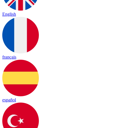
English
français
español