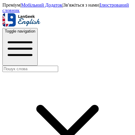
Преміум
|
Мобільний Додаток
|
Зв'яжіться з нами
|
Ілюстрований
словник
Toggle navigation