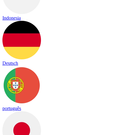
Indonesia
Deutsch
português