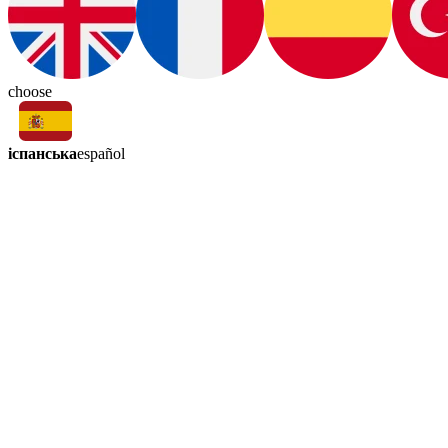
choose
іспанська
español