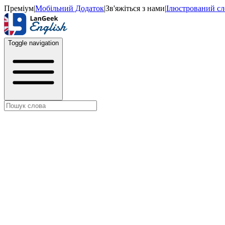
Преміум
|
Мобільний Додаток
|
Зв'яжіться з нами
|
Ілюстрований с
Toggle navigation