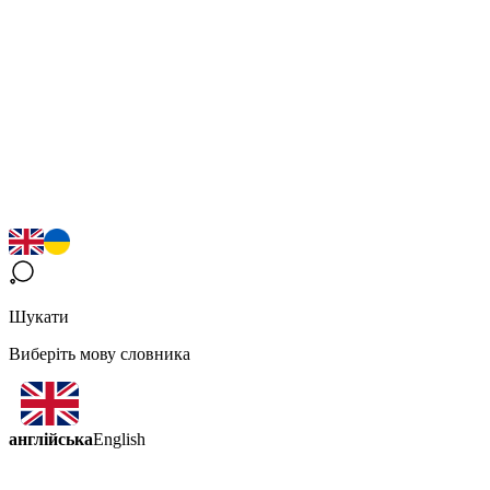
Шукати
Виберіть мову словника
англійська
English