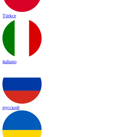
Türkçe
italiano
русский