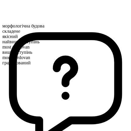
морфологічна будова
складене
якісний
найвищий ступінь
most cordovan
вищий ступінь
more cordovan
градуйований