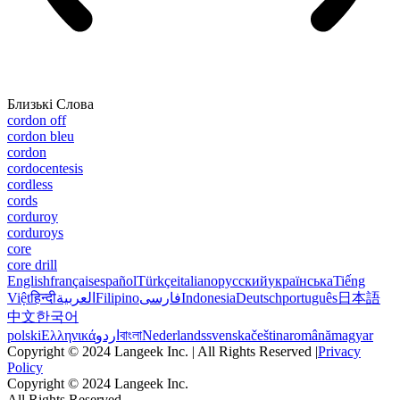
Близькі Слова
cordon off
cordon bleu
cordon
cordocentesis
cordless
cords
corduroy
corduroys
core
core drill
English
français
español
Türkçe
italiano
русский
українська
Tiếng
Việt
हिन्दी
العربية
Filipino
فارسی
Indonesia
Deutsch
português
日本語
中文
한국어
polski
Ελληνικά
اردو
বাংলা
Nederlands
svenska
čeština
română
magyar
Copyright © 2024 Langeek Inc. | All Rights Reserved |
Privacy
Policy
Copyright © 2024 Langeek Inc.
All Rights Reserved