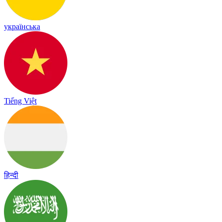
українська
Tiếng Việt
हिन्दी