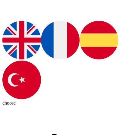
choose