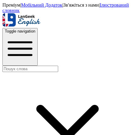
Преміум
|
Мобільний Додаток
|
Зв'яжіться з нами
|
Ілюстрований
словник
Toggle navigation