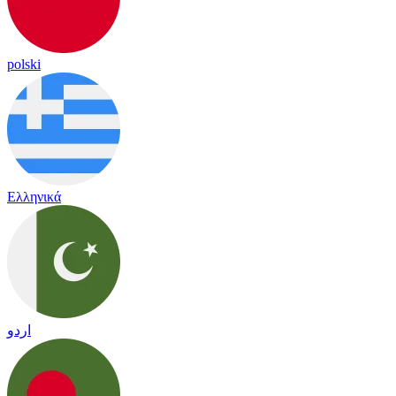
polski
Ελληνικά
اردو