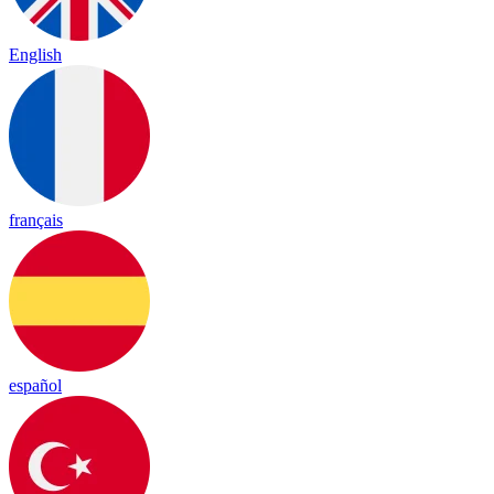
English
français
español