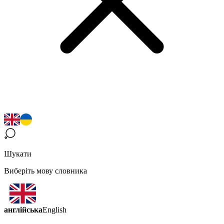
Шукати
Виберіть мову словника
англійська
English