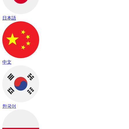
日本語
中文
한국어