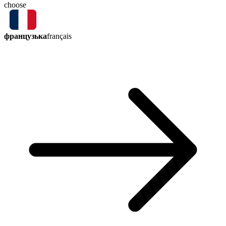
choose
французька
français