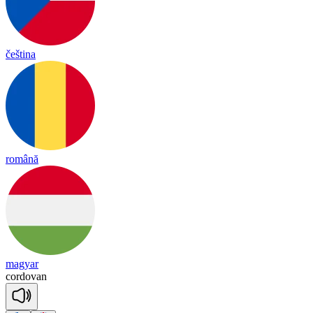
čeština
română
magyar
cor
do
van