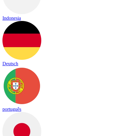
Indonesia
Deutsch
português