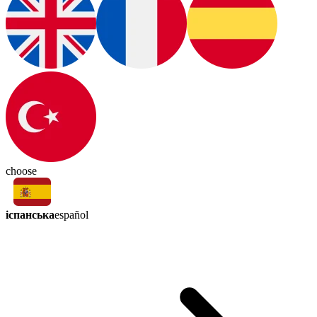
choose
іспанська
español