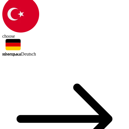
choose
німецька
Deutsch