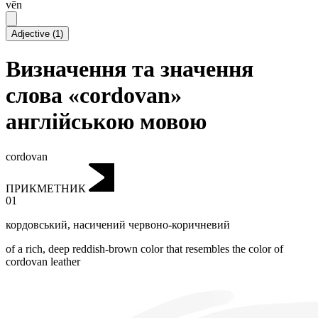
vēn
Adjective
(
1
)
Визначення та значення
слова «cordovan»
англійською мовою
cordovan
ПРИКМЕТНИК
01
кордовський
,
насичений червоно-коричневий
of a rich, deep reddish-brown color that resembles the color of
cordovan leather