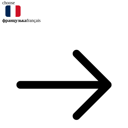
choose
французька
français