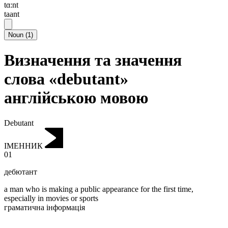
tɑ:nt
taant
Noun
(
1
)
Визначення та значення
слова «debutant»
англійською мовою
Debutant
ІМЕННИК
01
дебютант
a man who is making a public appearance for the first time,
especially in movies or sports
граматична інформація