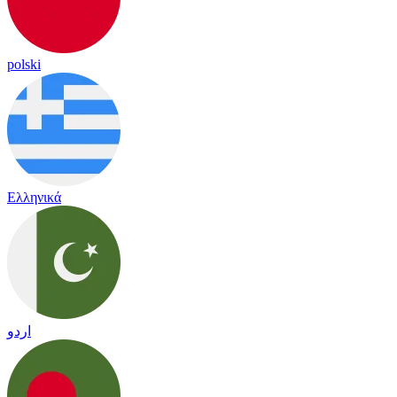
polski
Ελληνικά
اردو