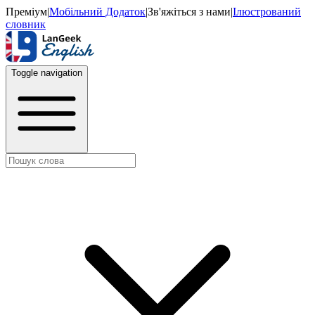
Преміум
|
Мобільний Додаток
|
Зв'яжіться з нами
|
Ілюстрований
словник
Toggle navigation