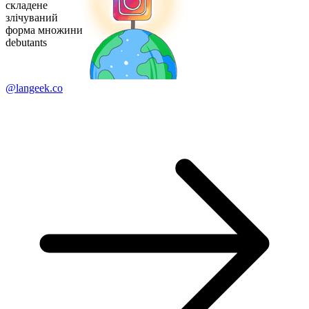
складене
злічуваний
форма множини
debutants
@langeek.co