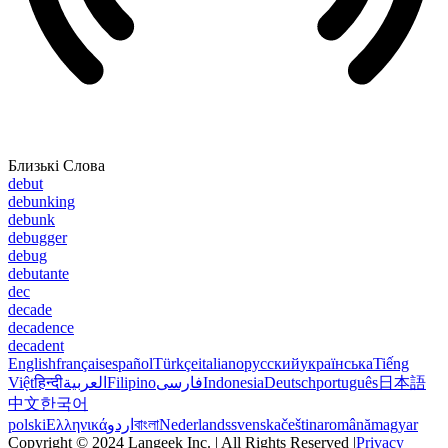
Близькі Слова
debut
debunking
debunk
debugger
debug
debutante
dec
decade
decadence
decadent
English
français
español
Türkçe
italiano
русский
українська
Tiếng
Việt
हिन्दी
العربية
Filipino
فارسی
Indonesia
Deutsch
português
日本語
中文
한국어
polski
Ελληνικά
اردو
বাংলা
Nederlands
svenska
čeština
română
magyar
Copyright © 2024 Langeek Inc. | All Rights Reserved |
Privacy