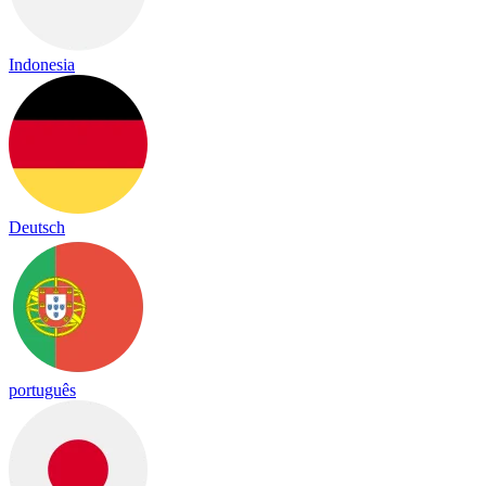
Indonesia
Deutsch
português