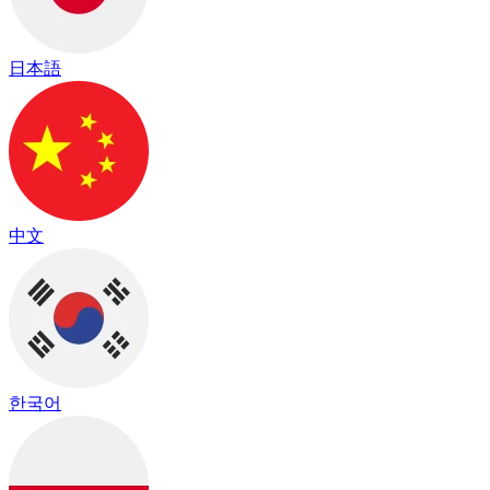
日本語
中文
한국어