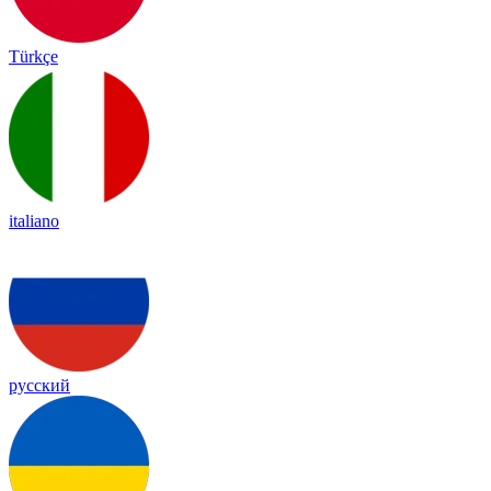
Türkçe
italiano
русский