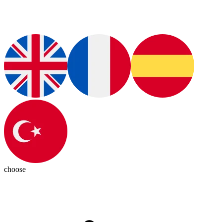
choose