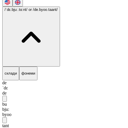
/ˈdɛ.bju:.tɑ:nt/
or /de.byoo.taant/
склади
фонеми
de
ˈdɛ
de
bu
bju:
byoo
tant