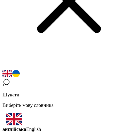
Шукати
Виберіть мову словника
англійська
English