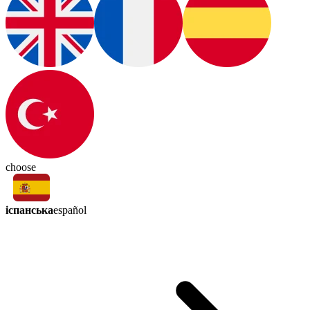
choose
іспанська
español