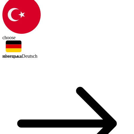
choose
німецька
Deutsch