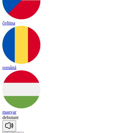
čeština
română
magyar
de
bu
tant