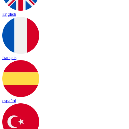
English
français
español