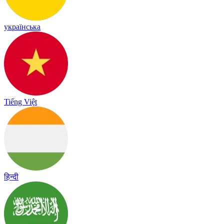
українська
Tiếng Việt
हिन्दी