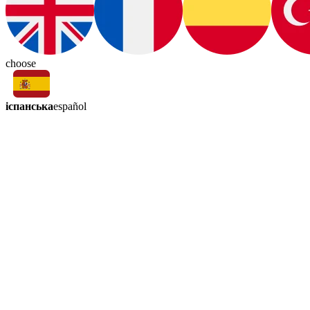
choose
іспанська
español