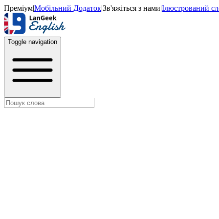
Преміум
|
Мобільний Додаток
|
Зв'яжіться з нами
|
Ілюстрований с
Toggle navigation