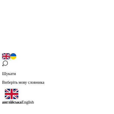
Шукати
Виберіть мову словника
англійська
English