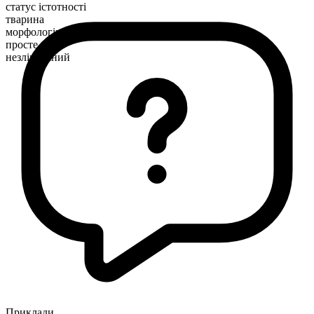
статус істотності
тварина
морфологічна будова
просте
незлічуваний
Приклади