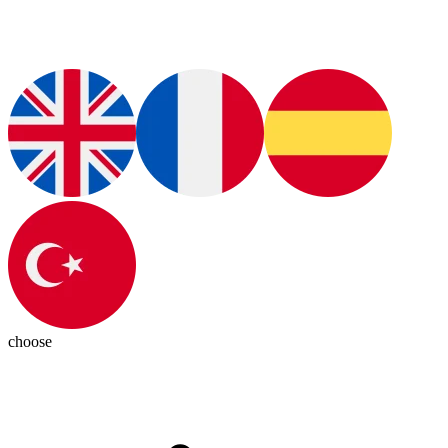
choose