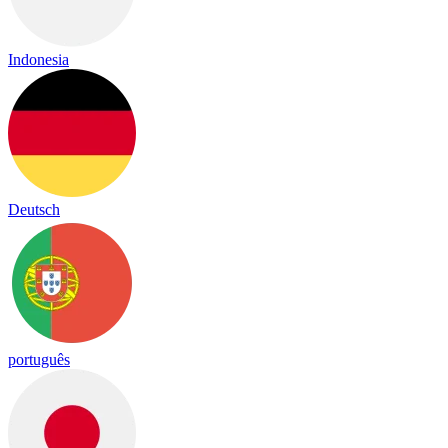
Indonesia
Deutsch
português