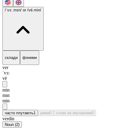
/ˈvɜ:.mɪn/
or /vē.min/
склади
фонеми
ver
ˈvɜ:
vē
min
mɪn
min
часто плутають
1
рими
0
схожі за звучанням
0
verdin
Noun
(
2
)