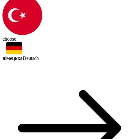
choose
німецька
Deutsch