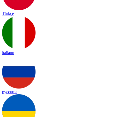
Türkçe
italiano
русский