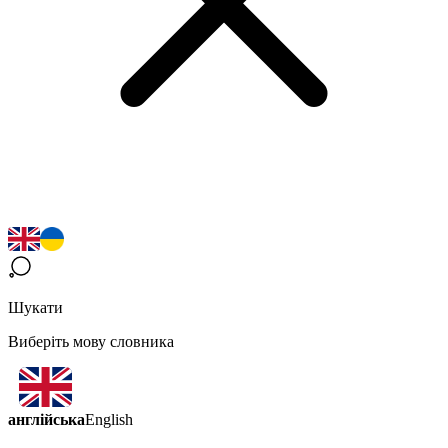
Шукати
Виберіть мову словника
англійська
English