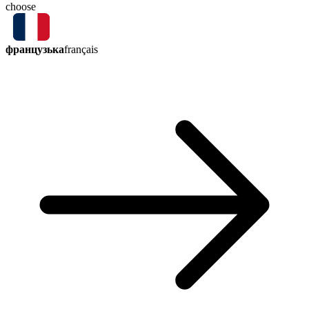
choose
французька
français