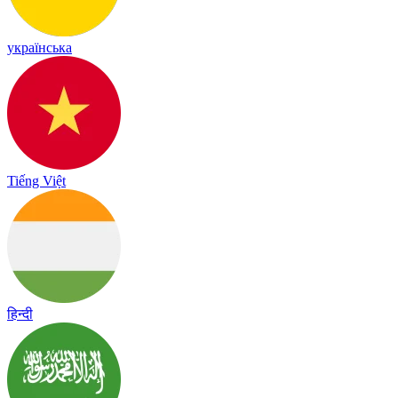
українська
Tiếng Việt
हिन्दी