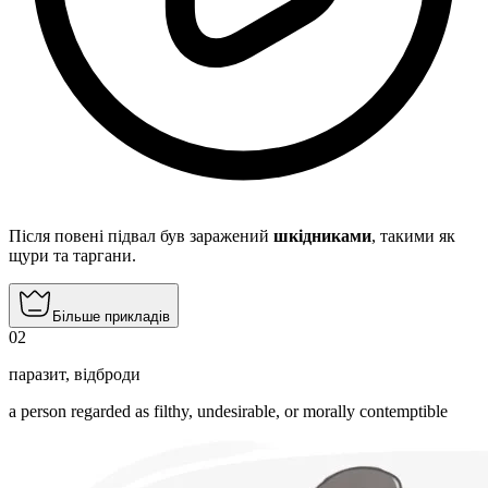
Після повені підвал був заражений
шкідниками
, такими як
щури та таргани.
Більше прикладів
02
паразит
,
відброди
a person regarded as filthy, undesirable, or morally contemptible