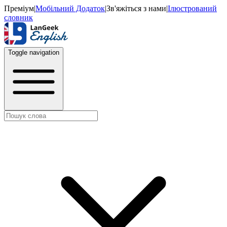
Преміум
|
Мобільний Додаток
|
Зв'яжіться з нами
|
Ілюстрований
словник
Toggle navigation