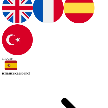
choose
іспанська
español