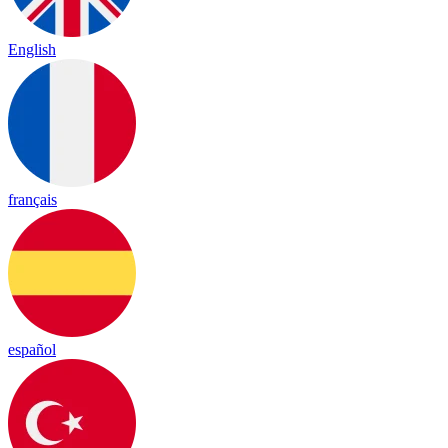
English
français
español