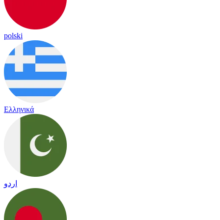
polski
Ελληνικά
اردو