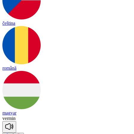
čeština
română
magyar
ver
min