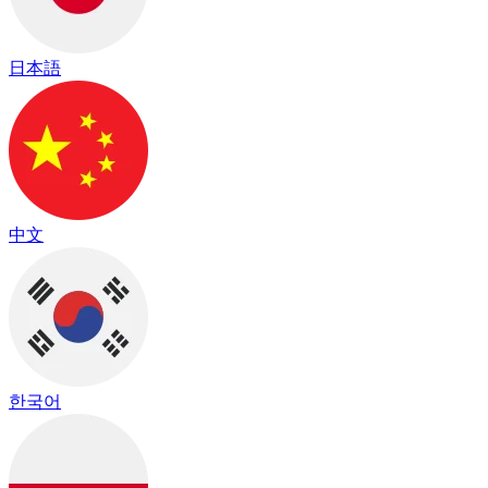
日本語
中文
한국어