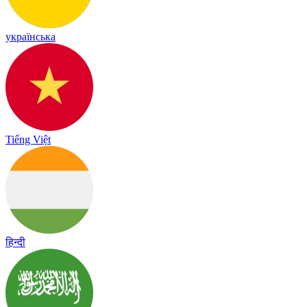
українська
Tiếng Việt
हिन्दी