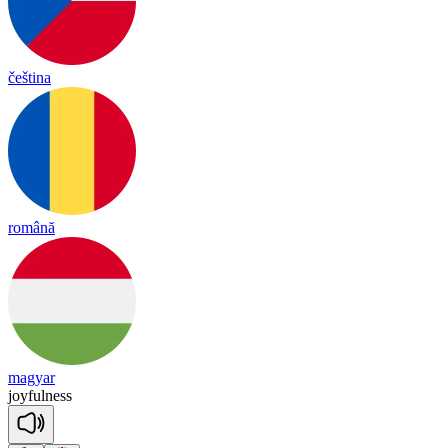
čeština
română
magyar
joy
ful
ness