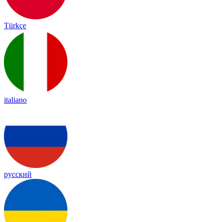
Türkçe
italiano
русский