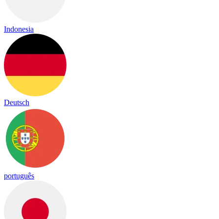
Indonesia
Deutsch
português