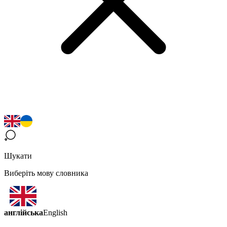
Шукати
Виберіть мову словника
англійська
English