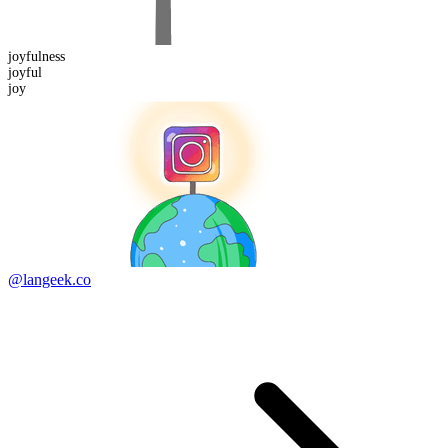
joyful
ness
joy
ful
joy
@langeek.co