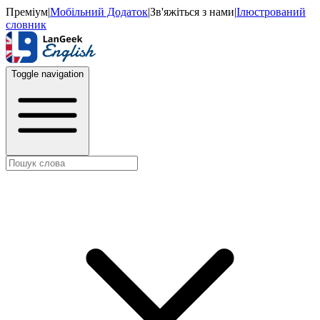
Преміум
|
Мобільний Додаток
|
Зв'яжіться з нами
|
Ілюстрований
словник
Toggle navigation