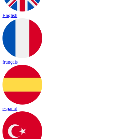
English
français
español