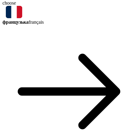
choose
французька
français