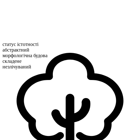
статус істотності
абстрактний
морфологічна будова
складене
незлічуваний