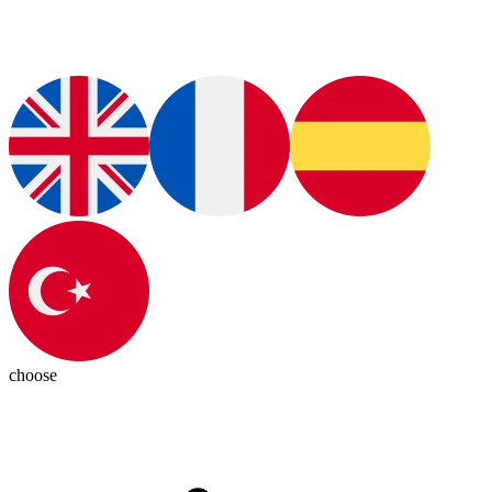
choose