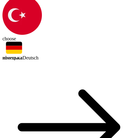
choose
німецька
Deutsch