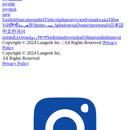
joyride
joystick
jpeg
English
français
español
Türkçe
italiano
русский
українська
Tiếng
Việt
हिन्दी
العربية
Filipino
فارسی
Indonesia
Deutsch
português
日本語
中文
한국어
polski
Ελληνικά
اردو
বাংলা
Nederlands
svenska
čeština
română
magyar
Copyright © 2024 Langeek Inc. | All Rights Reserved |
Privacy
Policy
Copyright © 2024 Langeek Inc.
All Rights Reserved
Privacy Policy