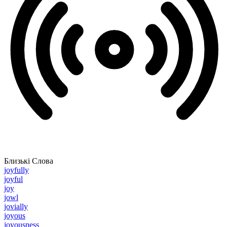
Близькі Слова
joyfully
joyful
joy
jowl
jovially
joyous
joyousness