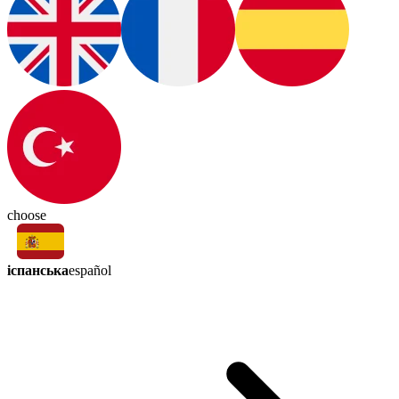
choose
іспанська
español