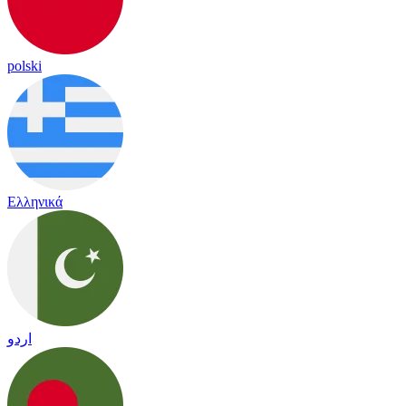
polski
Ελληνικά
اردو