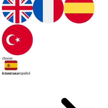
choose
іспанська
español