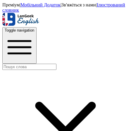
Преміум
|
Мобільний Додаток
|
Зв'яжіться з нами
|
Ілюстрований
словник
Toggle navigation