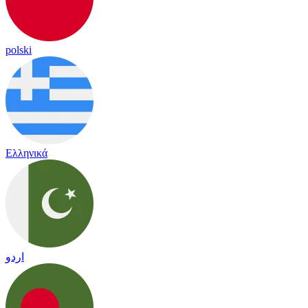
polski
Ελληνικά
اردو