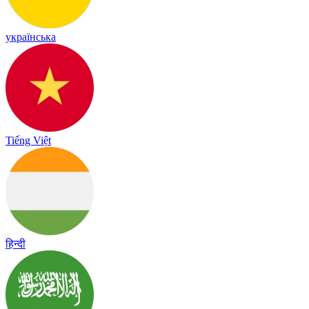
українська
Tiếng Việt
हिन्दी