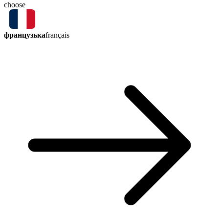
choose
французька
français