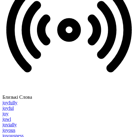
Близькі Слова
joyfully
joyful
joy
jowl
jovially
joyous
joyousness