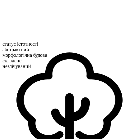
статус істотності
абстрактний
морфологічна будова
складене
незлічуваний