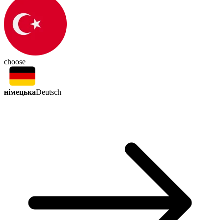
choose
німецька
Deutsch