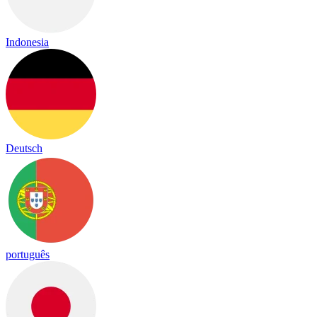
Indonesia
Deutsch
português