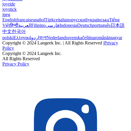
joyride
joystick
jpeg
English
français
español
Türkçe
italiano
русский
українська
Tiếng
Việt
हिन्दी
العربية
Filipino
فارسی
Indonesia
Deutsch
português
日本語
中文
한국어
polski
Ελληνικά
اردو
বাংলা
Nederlands
svenska
čeština
română
magyar
Copyright © 2024 Langeek Inc. | All Rights Reserved |
Privacy
Policy
Copyright © 2024 Langeek Inc.
All Rights Reserved
Privacy Policy