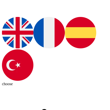
choose