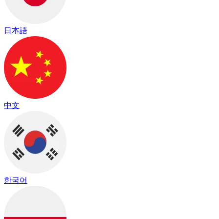
日本語
中文
한국어