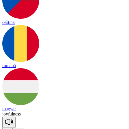
čeština
română
magyar
joy
ful
ness