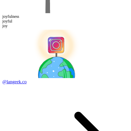
joyful
ness
joy
ful
joy
@langeek.co