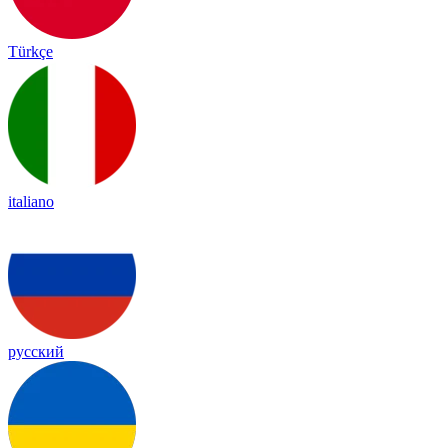
Türkçe
italiano
русский