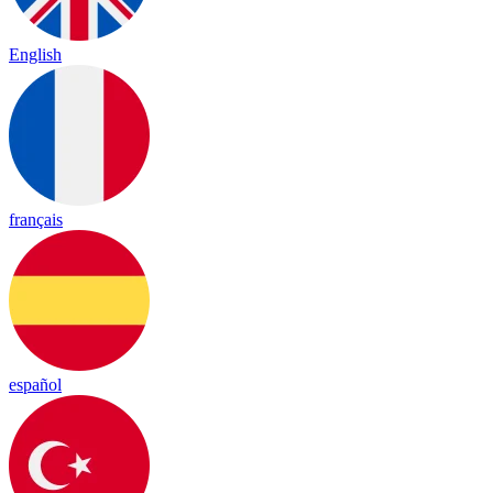
English
français
español