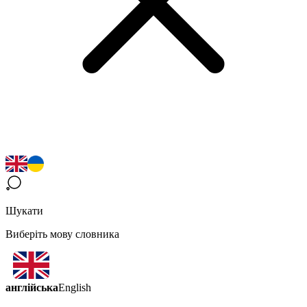
Шукати
Виберіть мову словника
англійська
English