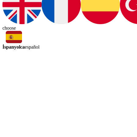
choose
İspanyolca
español