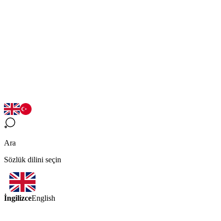
Ara
Sözlük dilini seçin
İngilizce
English