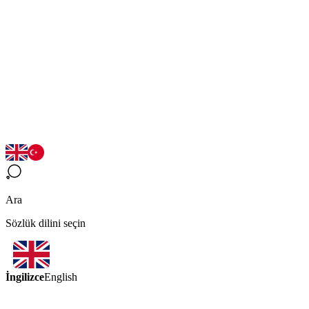
Ara
Sözlük dilini seçin
İngilizce
English