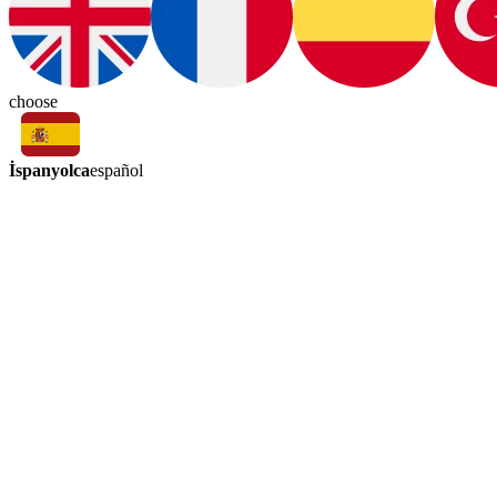
choose
İspanyolca
español