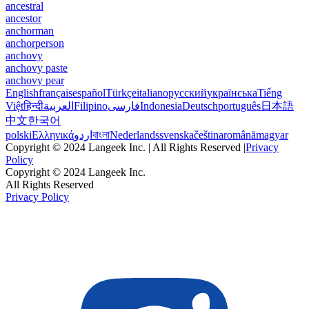
ancestral
ancestor
anchorman
anchorperson
anchovy
anchovy paste
anchovy pear
English
français
español
Türkçe
italiano
русский
українська
Tiếng
Việt
हिन्दी
العربية
Filipino
فارسی
Indonesia
Deutsch
português
日本語
中文
한국어
polski
Ελληνικά
اردو
বাংলা
Nederlands
svenska
čeština
română
magyar
Copyright © 2024 Langeek Inc. | All Rights Reserved |
Privacy
Policy
Copyright © 2024 Langeek Inc.
All Rights Reserved
Privacy Policy