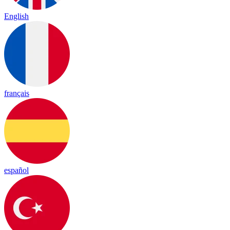
English
français
español