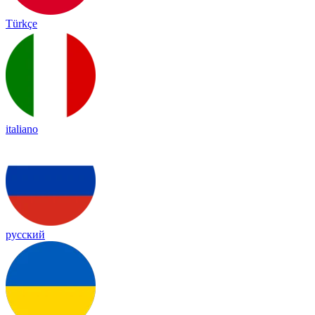
Türkçe
italiano
русский