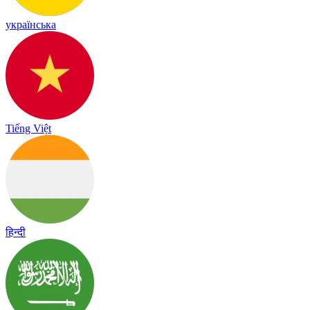
українська
Tiếng Việt
हिन्दी