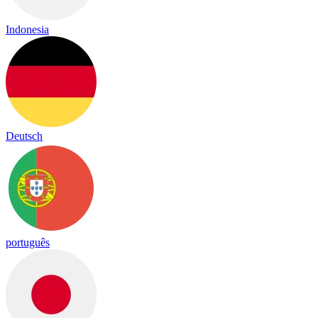
Indonesia
Deutsch
português