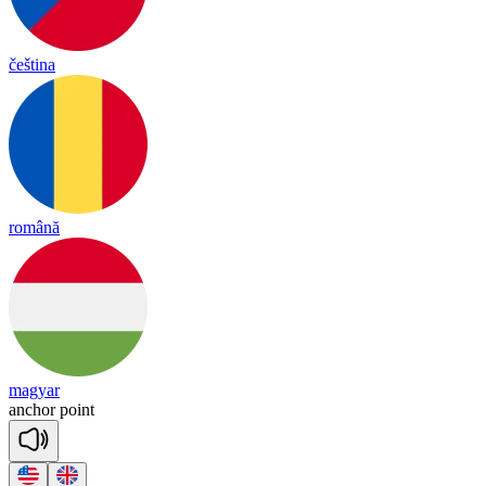
čeština
română
magyar
an
chor
point