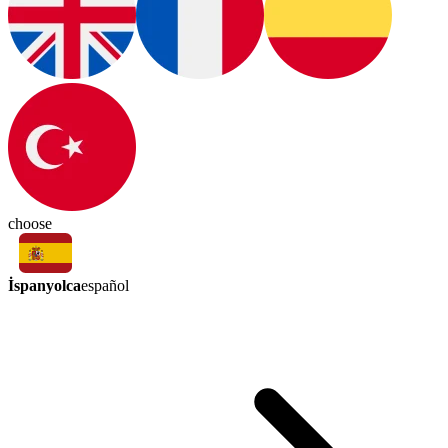
choose
İspanyolca
español