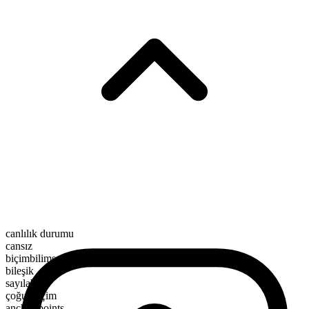
canlılık durumu
cansız
biçimbilimsel yapı
bileşik
sayılabilir
çoğul biçim
anchor points