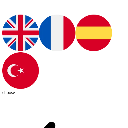
choose