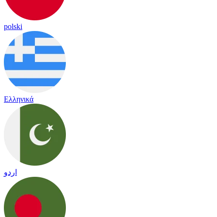
polski
Ελληνικά
اردو