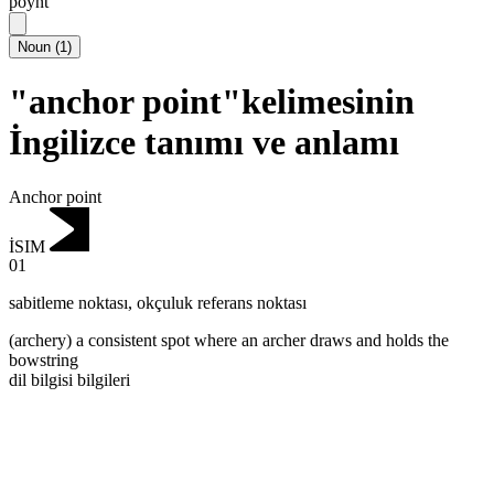
poynt
Noun
(
1
)
"anchor point"kelimesinin
İngilizce tanımı ve anlamı
Anchor point
İSIM
01
sabitleme noktası
,
okçuluk referans noktası
(archery) a consistent spot where an archer draws and holds the
bowstring
dil bilgisi bilgileri