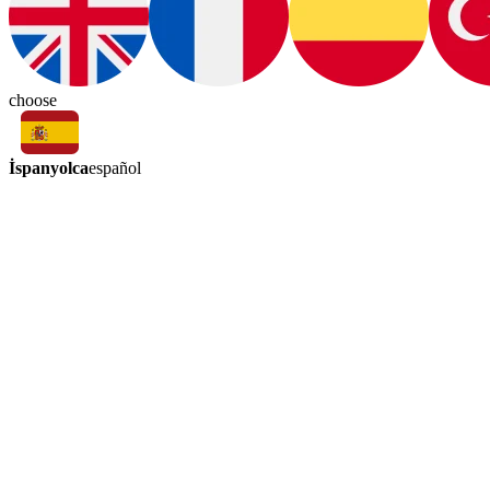
choose
İspanyolca
español