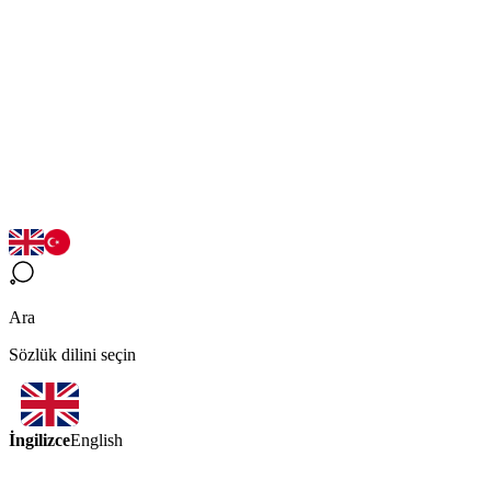
Ara
Sözlük dilini seçin
İngilizce
English