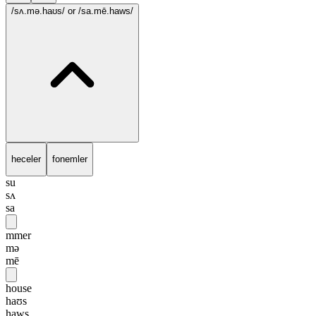
/sʌ.mə.haʊs/
or /sa.mē.haws/
heceler
fonemler
su
sʌ
sa
mmer
mə
mē
house
haʊs
haws