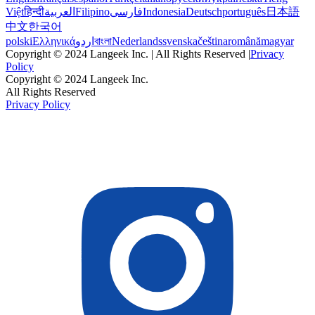
Việt
हिन्दी
العربية
Filipino
فارسی
Indonesia
Deutsch
português
日本語
中文
한국어
polski
Ελληνικά
اردو
বাংলা
Nederlands
svenska
čeština
română
magyar
Copyright © 2024 Langeek Inc. | All Rights Reserved |
Privacy
Policy
Copyright © 2024 Langeek Inc.
All Rights Reserved
Privacy Policy