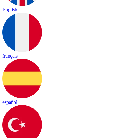
English
français
español