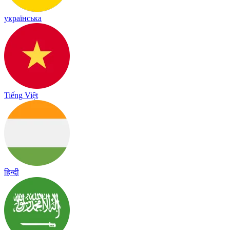
українська
Tiếng Việt
हिन्दी