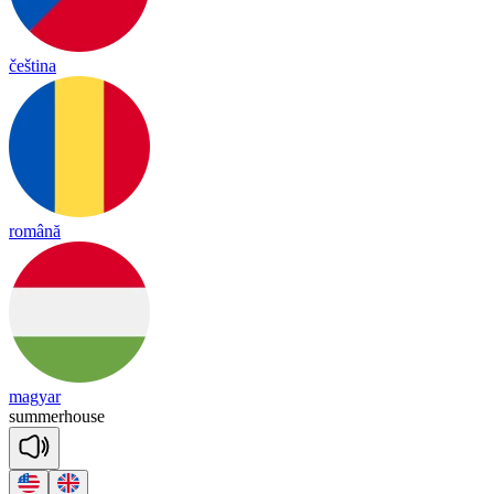
čeština
română
magyar
su
mmer
house