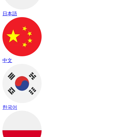
日本語
中文
한국어