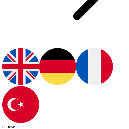
choose