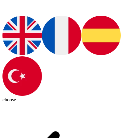
choose