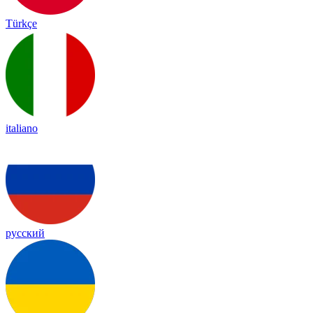
Türkçe
italiano
русский