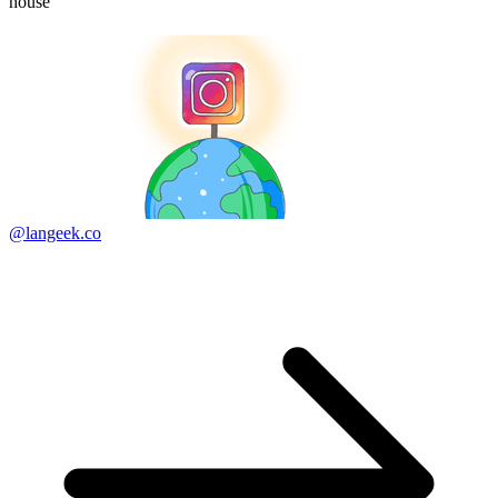
house
@langeek.co