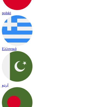
polski
Ελληνικά
اردو