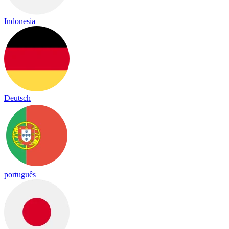
Indonesia
Deutsch
português