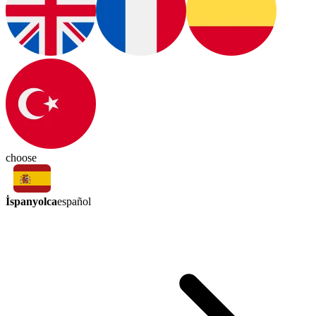
choose
İspanyolca
español