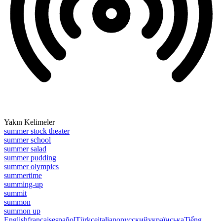
Yakın Kelimeler
summer stock theater
summer school
summer salad
summer pudding
summer olympics
summertime
summing-up
summit
summon
summon up
English
français
español
Türkçe
italiano
русский
українська
Tiếng