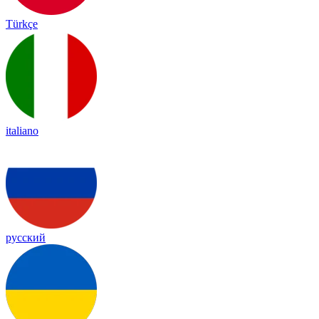
Türkçe
italiano
русский