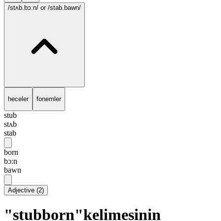
/stʌb.bɔ:n/
or /stab.bawn/
heceler
fonemler
stub
stʌb
stab
born
bɔ:n
bawn
Adjective
(
2
)
"stubborn"kelimesinin