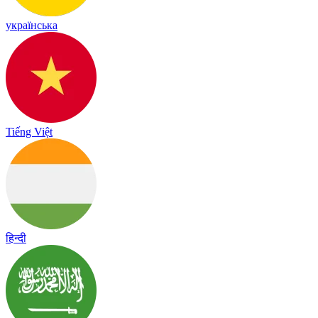
українська
Tiếng Việt
हिन्दी