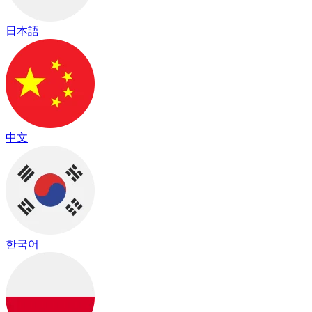
日本語
中文
한국어