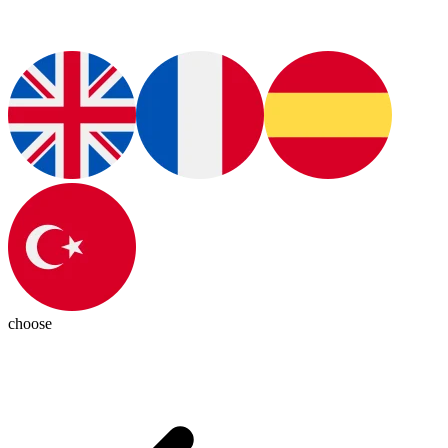
choose