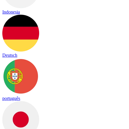
Indonesia
Deutsch
português