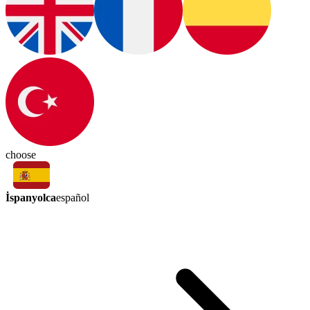
choose
İspanyolca
español