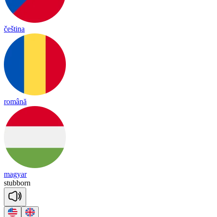
čeština
română
magyar
stub
born