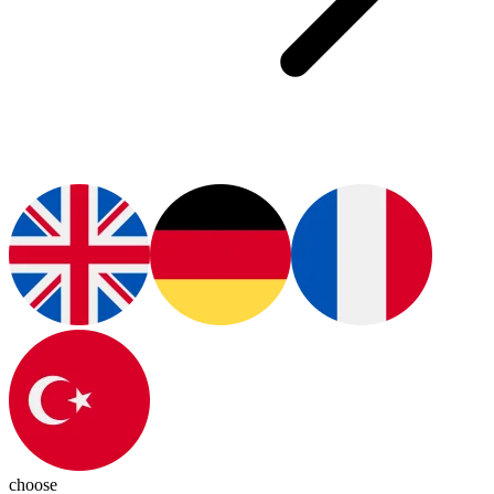
choose