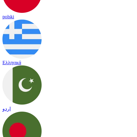
polski
Ελληνικά
اردو