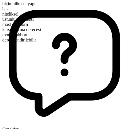
biçimbilimsel yapı
basit
niteliksel
üstünlük derecesi
most stubborn
karşılaştırma derecesi
more stubborn
derecelendirilebilir