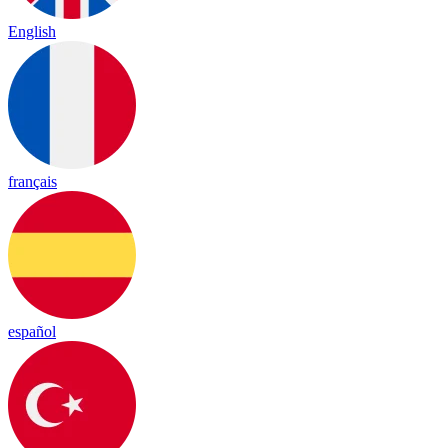
English
français
español