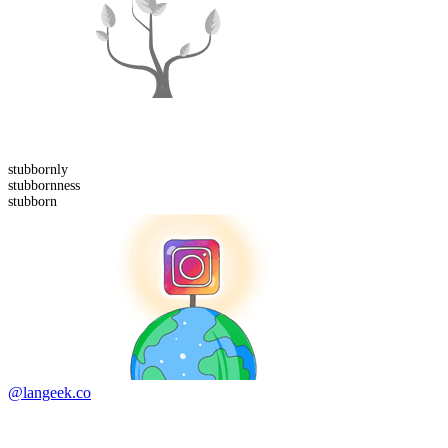
stubborn
ly
stubborn
ness
stubborn
@langeek.co