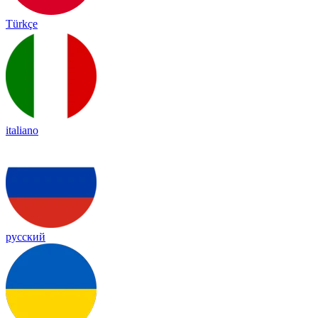
Türkçe
italiano
русский