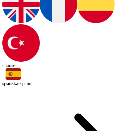
choose
spanska
español