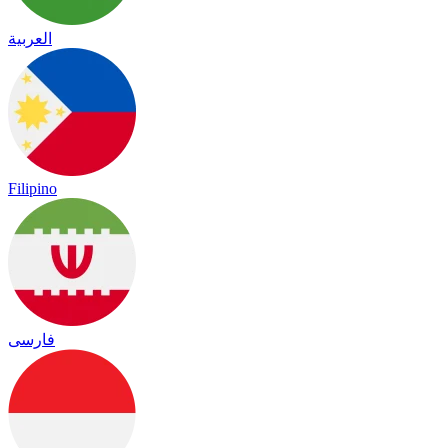
العربية
Filipino
فارسی