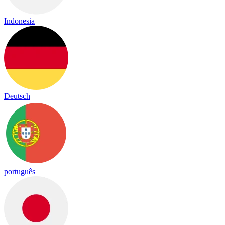
Indonesia
Deutsch
português