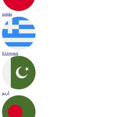
polski
Ελληνικά
اردو