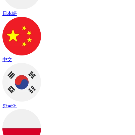
日本語
中文
한국어