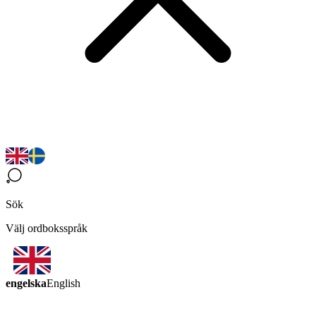
Sök
Välj ordboksspråk
engelska
English