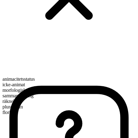
animacitetsstatus
icke-animat
morfologisk sammansättning
sammansättning
räknebart
pluralform
florists