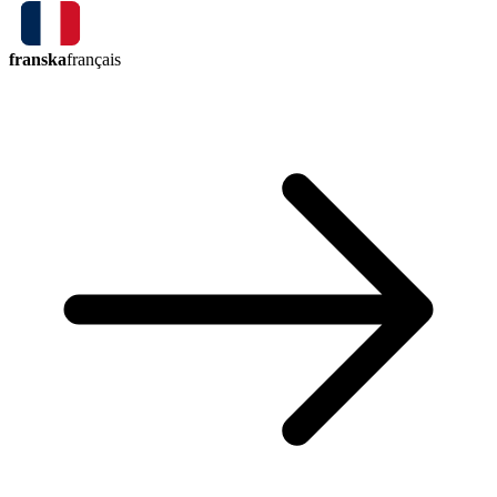
franska
français