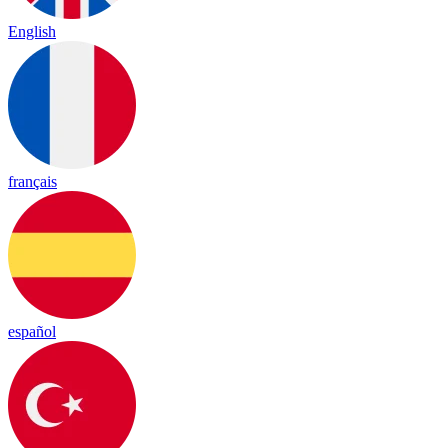
English
français
español