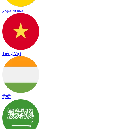
українська
Tiếng Việt
हिन्दी