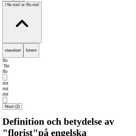
/ˈflɒ.rɪst/
or /flo.rist/
stavelser
fonem
flo
ˈflɒ
flo
rist
rɪst
rist
Noun
(
2
)
Definition och betydelse av
"florist"på engelska