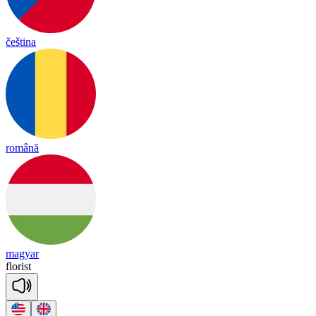
čeština
română
magyar
flo
rist