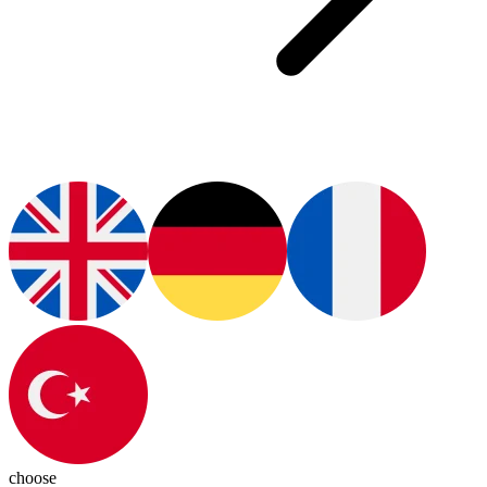
choose