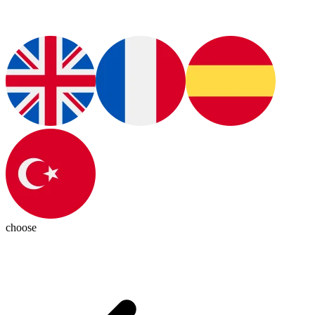
choose