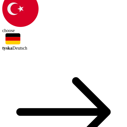
choose
tyska
Deutsch