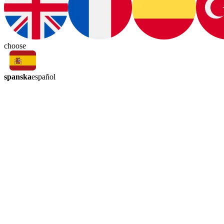
choose
spanska
español