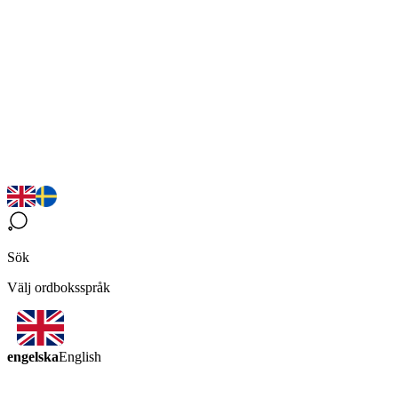
Sök
Välj ordboksspråk
engelska
English