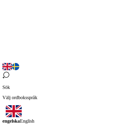
Sök
Välj ordboksspråk
engelska
English