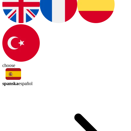
choose
spanska
español