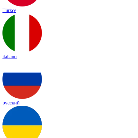
Türkçe
italiano
русский