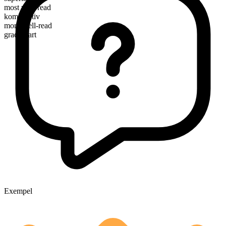
most well-read
komparativ
more well-read
graderbart
Exempel