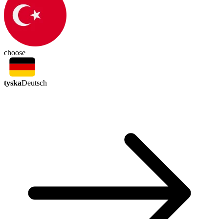
choose
tyska
Deutsch