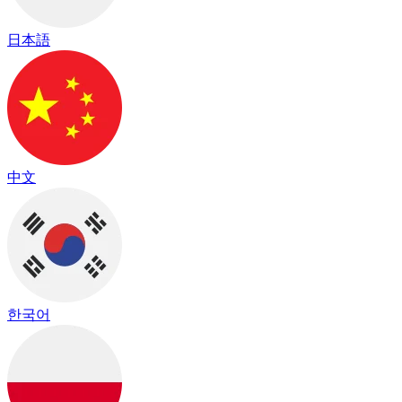
日本語
中文
한국어