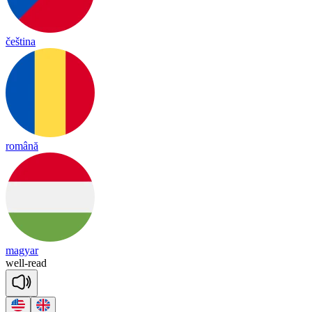
čeština
română
magyar
well
-
read