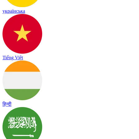
українська
Tiếng Việt
हिन्दी