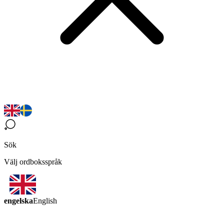
Sök
Välj ordboksspråk
engelska
English