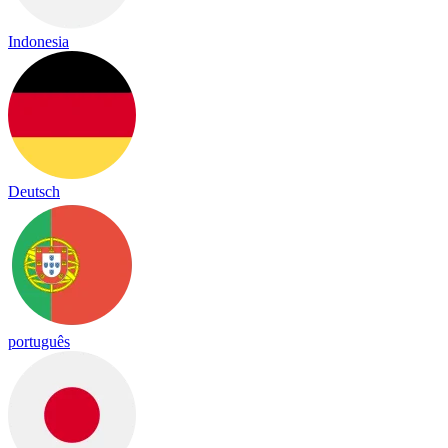
Indonesia
Deutsch
português