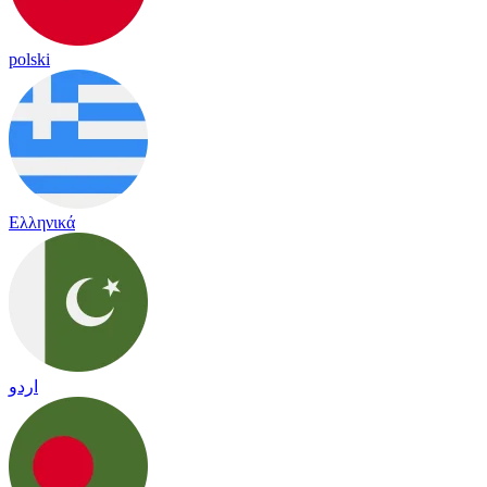
polski
Ελληνικά
اردو