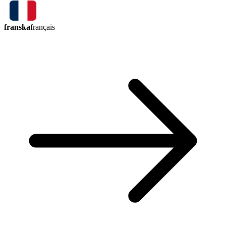
franska
français