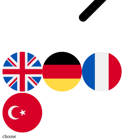
choose