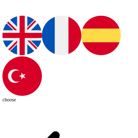
choose