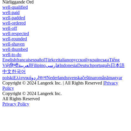
Närliggande Ord
well-qualified
well-paid
well-padded
well-ordered
well-off
well-respected
well-rounded
well-shaven
well-thumbed
well-to-do
English
français
español
Türkçe
italiano
русский
українська
Tiếng
Việt
हिन्दी
العربية
Filipino
فارسی
Indonesia
Deutsch
português
日本語
中文
한국어
polski
Ελληνικά
اردو
বাংলা
Nederlands
svenska
čeština
română
magyar
Copyright © 2024 Langeek Inc. | All Rights Reserved |
Privacy
Policy
Copyright © 2024 Langeek Inc.
All Rights Reserved
Privacy Policy