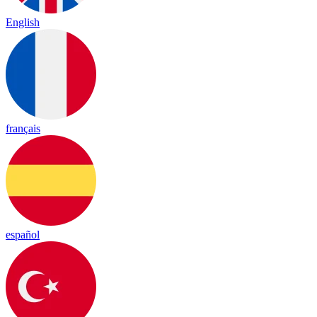
English
français
español