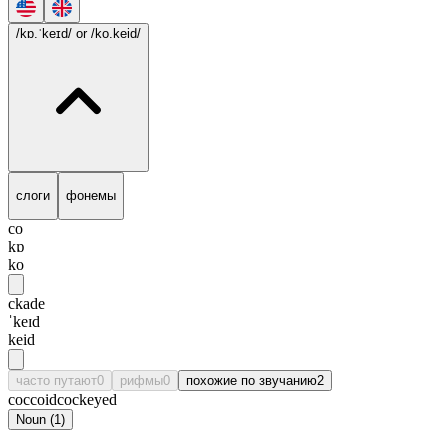
/kɒ.ˈkeɪd/
or /ko.keid/
слоги
фонемы
co
kɒ
ko
ckade
ˈkeɪd
keid
часто путают
0
рифмы
0
похожие по звучанию
2
coccoid
cockeyed
Noun
(
1
)