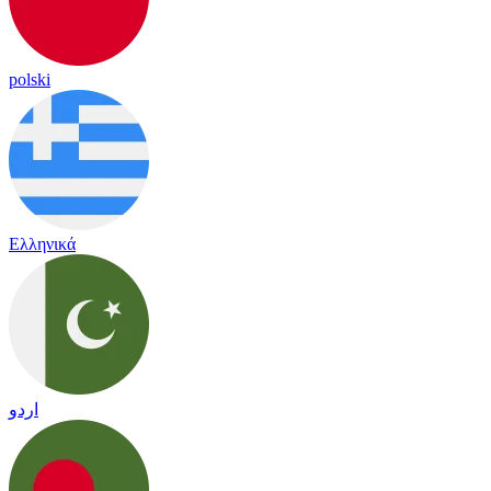
polski
Ελληνικά
اردو