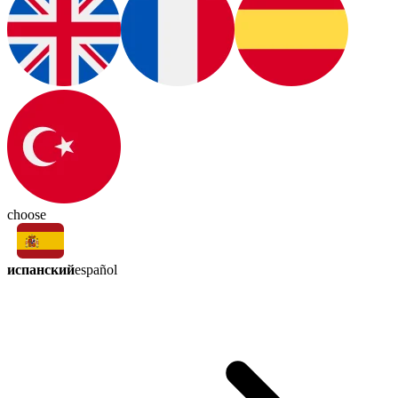
choose
испанский
español