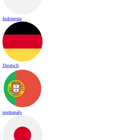
Indonesia
Deutsch
português