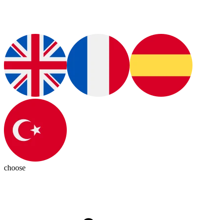
choose