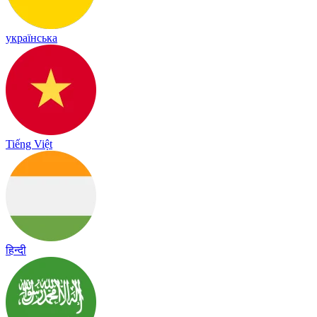
українська
Tiếng Việt
हिन्दी