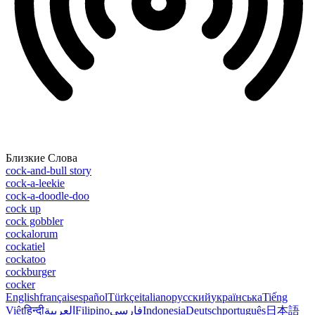
Близкие Слова
cock-and-bull story
cock-a-leekie
cock-a-doodle-doo
cock up
cock gobbler
cockalorum
cockatiel
cockatoo
cockburger
cocker
English
français
español
Türkçe
italiano
русский
українська
Tiếng
Việt
हिन्दी
العربية
Filipino
فارسی
Indonesia
Deutsch
português
日本語