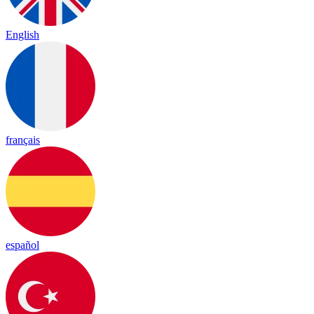
English
français
español