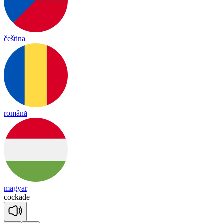
čeština
română
magyar
co
ckade