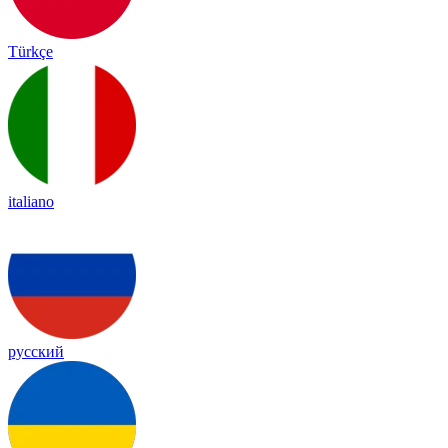
Türkçe
italiano
русский