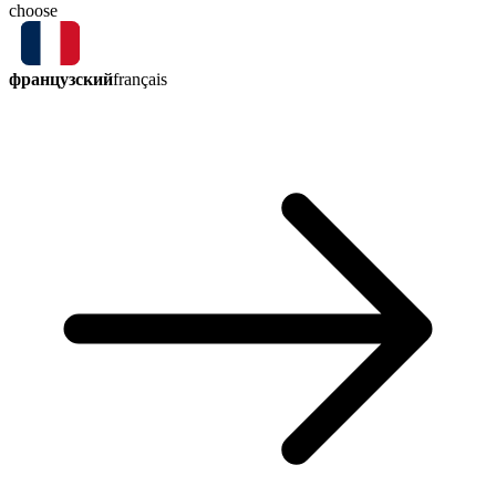
choose
французский
français