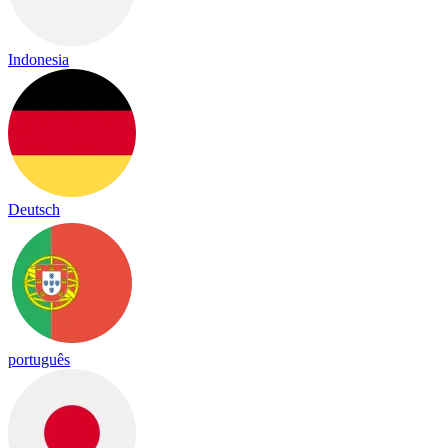
Indonesia
Deutsch
português