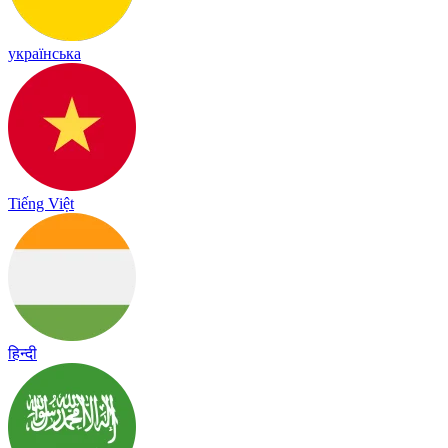
українська
Tiếng Việt
हिन्दी