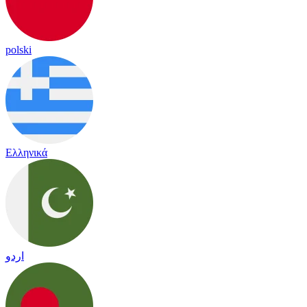
polski
Ελληνικά
اردو