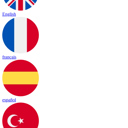
English
français
español