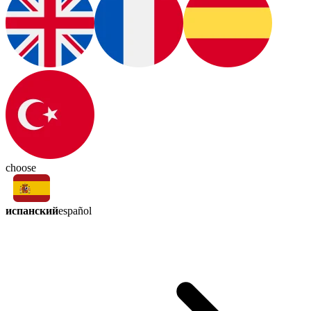
choose
испанский
español