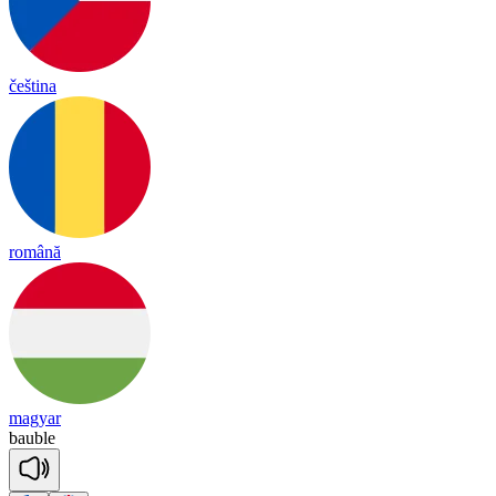
čeština
română
magyar
bau
ble