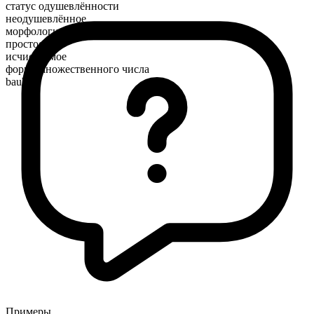
статус одушевлённости
неодушевлённое
морфологический состав
простое
исчисляемое
форма множественного числа
baubles
Примеры