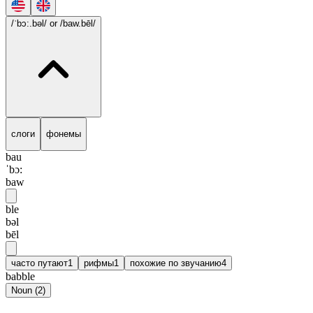
/ˈbɔ:.bəl/
or /baw.bēl/
слоги
фонемы
bau
ˈbɔ:
baw
ble
bəl
bēl
часто путают
1
рифмы
1
похожие по звучанию
4
babble
Noun
(
2
)