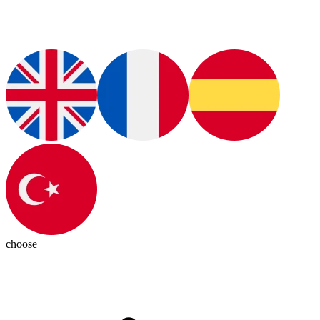
choose