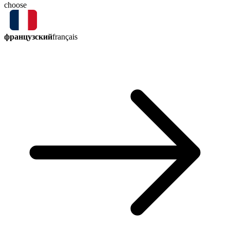
choose
французский
français