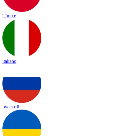
Türkçe
italiano
русский