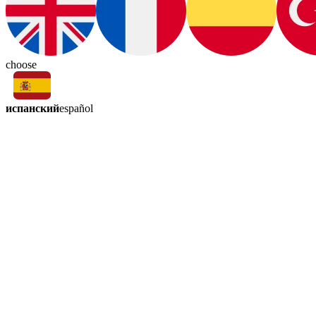
choose
испанский
español