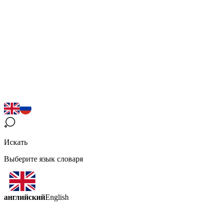
Искать
Выберите язык словаря
английский
English