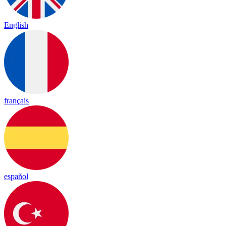
English
français
español