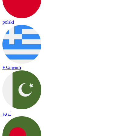
polski
Ελληνικά
اردو