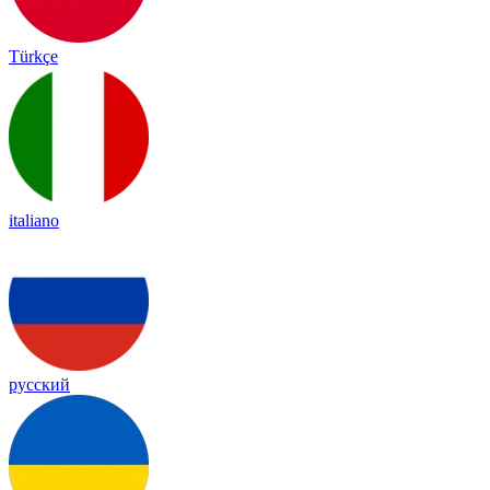
Türkçe
italiano
русский