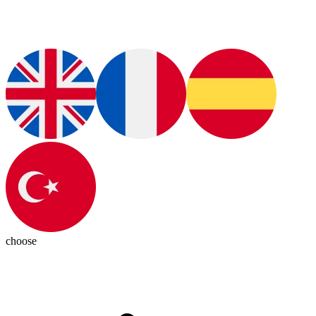
choose