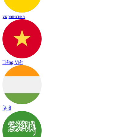
українська
Tiếng Việt
हिन्दी