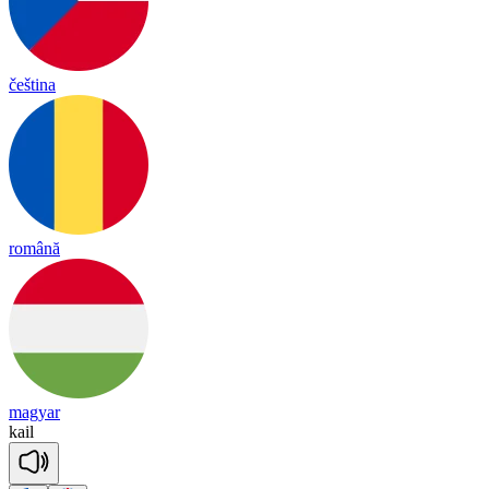
čeština
română
magyar
kail