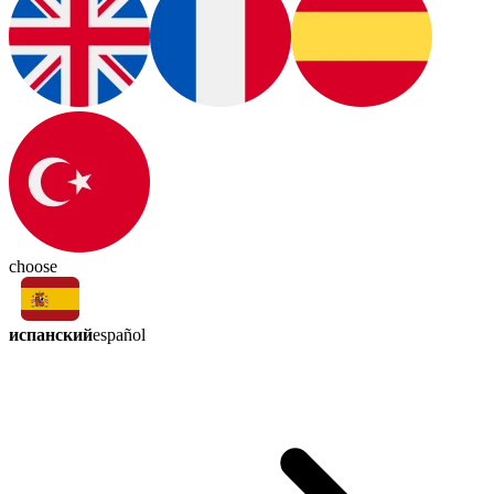
choose
испанский
español