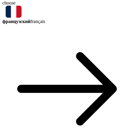
choose
французский
français