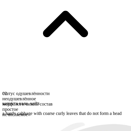
статус одушевлённости
02
неодушевлённое
капуста кале
,
кейл
морфологический состав
простое
a hardy cabbage with coarse curly leaves that do not form a head
исчисляемое
форма множественного числа
kails