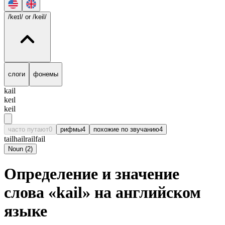
/keɪl/
or /keil/
слоги
фонемы
kail
keɪl
keil
часто путают
0
рифмы
4
похожие по звучанию
4
tail
hail
rail
fail
Noun
(
2
)
Определение и значение
слова «kail» на английском
языке