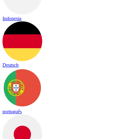
Indonesia
Deutsch
português