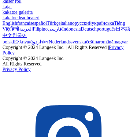
kaiser roll
kajal
kakatoe galerita
kakatoe leadbeateri
English
français
español
Türkçe
italiano
русский
українська
Tiếng
Việt
हिन्दी
العربية
Filipino
فارسی
Indonesia
Deutsch
português
日本語
中文
한국어
polski
Ελληνικά
اردو
বাংলা
Nederlands
svenska
čeština
română
magyar
Copyright © 2024 Langeek Inc. | All Rights Reserved |
Privacy
Policy
Copyright © 2024 Langeek Inc.
All Rights Reserved
Privacy Policy