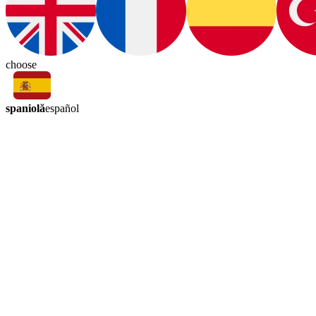
choose
spaniolă
español