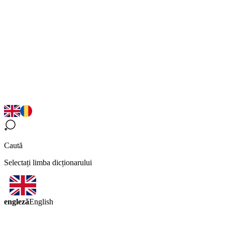
Caută
Selectați limba dicționarului
engleză
English