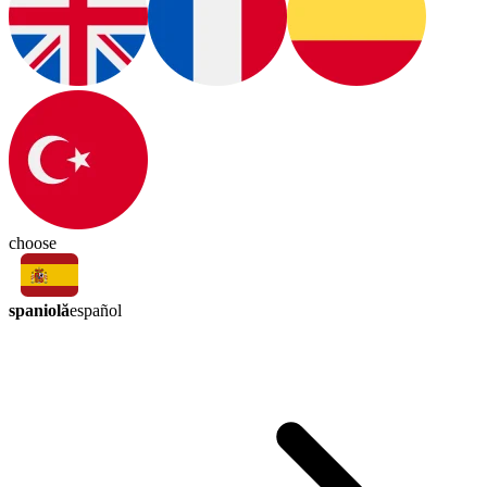
choose
spaniolă
español