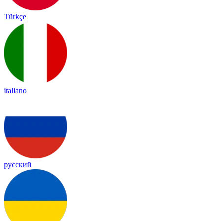
Türkçe
italiano
русский