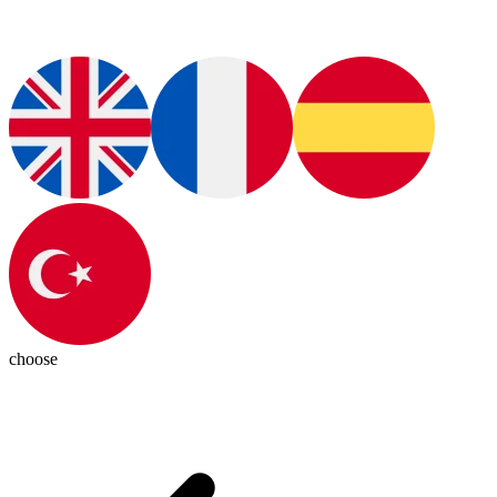
choose