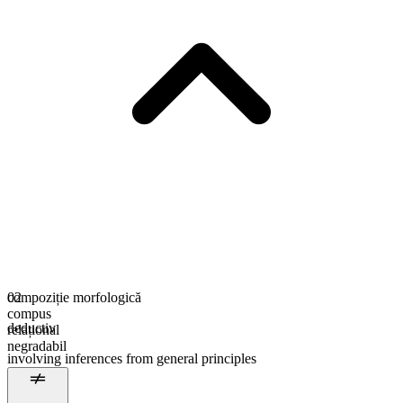
compoziție morfologică
02
compus
deductiv
relațional
negradabil
involving inferences from general principles