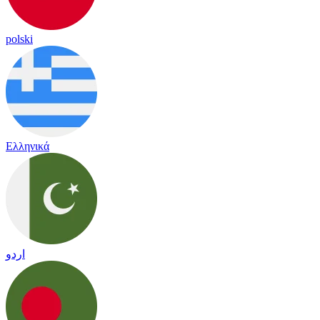
polski
Ελληνικά
اردو