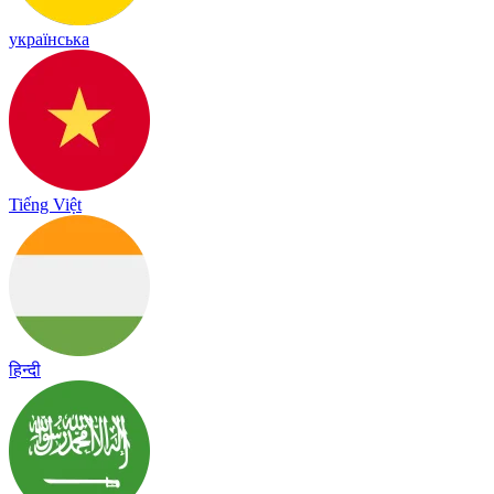
українська
Tiếng Việt
हिन्दी