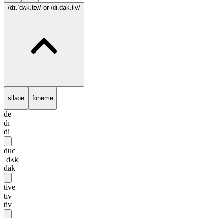
/dɪ.ˈdʌk.tɪv/
or /di.dak.tiv/
silabe
foneme
de
dɪ
di
duc
ˈdʌk
dak
tive
tɪv
tiv