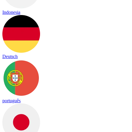
Indonesia
Deutsch
português