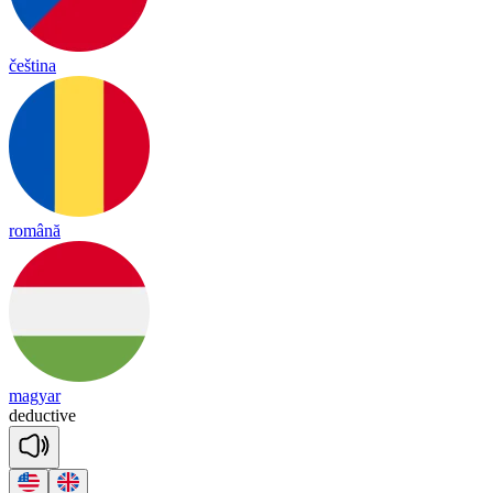
čeština
română
magyar
de
duc
tive