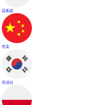
日本語
中文
한국어