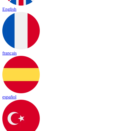
English
français
español