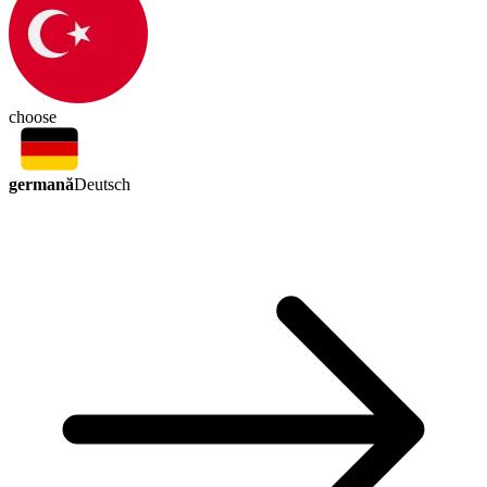
choose
germană
Deutsch