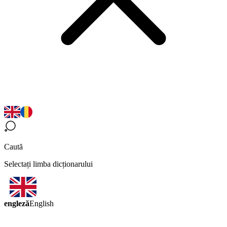
Caută
Selectați limba dicționarului
engleză
English