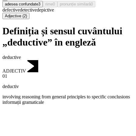
adesea confundate
3
rime
0
pronunție similară
0
defective
detective
depictive
Adjective
(
2
)
Definiția și sensul cuvântului
„deductive” în engleză
deductive
ADJECTIV
01
deductiv
involving reasoning from general principles to specific conclusions
informații gramaticale