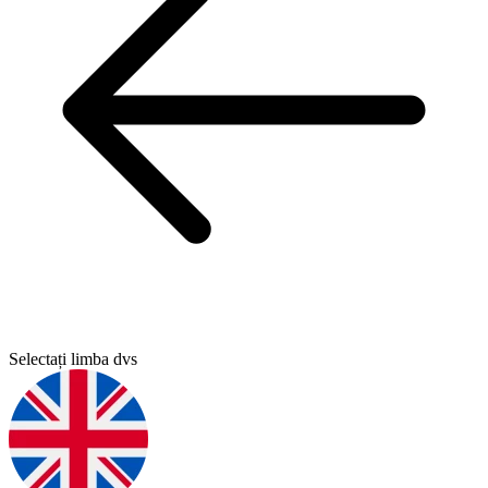
Selectați limba dvs