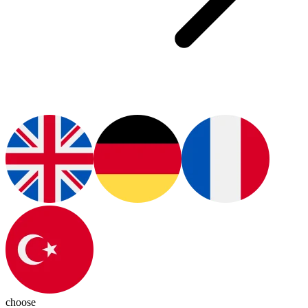
choose