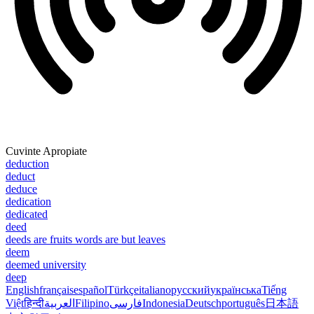
Cuvinte Apropiate
deduction
deduct
deduce
dedication
dedicated
deed
deeds are fruits words are but leaves
deem
deemed university
deep
English
français
español
Türkçe
italiano
русский
українська
Tiếng
Việt
हिन्दी
العربية
Filipino
فارسی
Indonesia
Deutsch
português
日本語