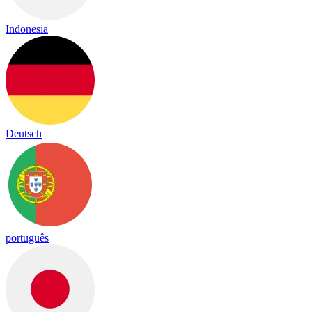
Indonesia
Deutsch
português