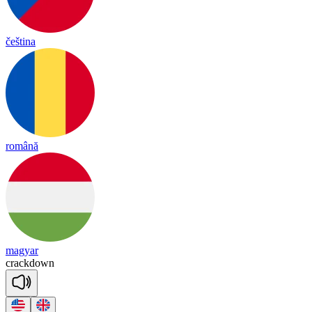
čeština
română
magyar
crack
down