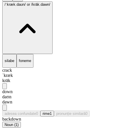
/ˈkræk.daʊn/
or /krāk.dawn/
silabe
foneme
crack
ˈkræk
krāk
down
daʊn
dawn
adesea confundate
0
rime
1
pronunție similară
0
backdown
Noun
(
1
)