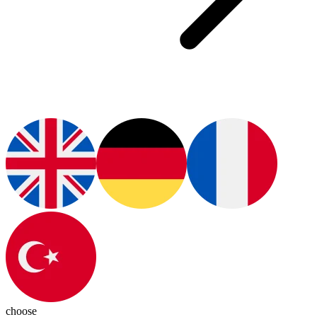
choose