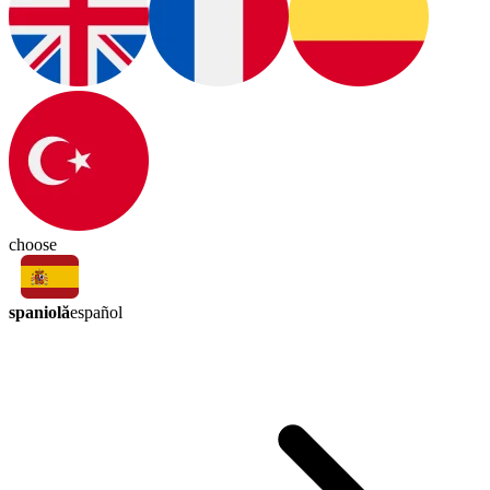
choose
spaniolă
español