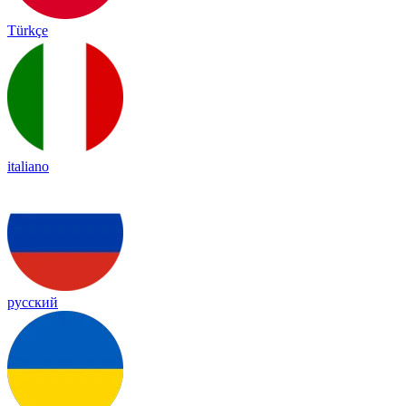
Türkçe
italiano
русский