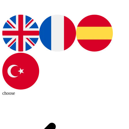
choose