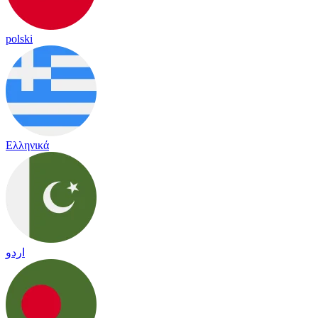
polski
Ελληνικά
اردو