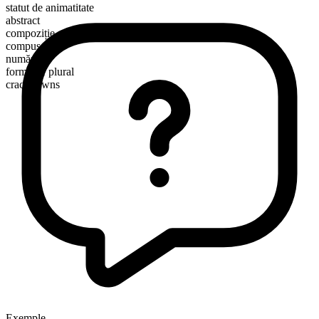
statut de animatitate
abstract
compoziție morfologică
compus
numărabil
formă de plural
crackdowns
Exemple