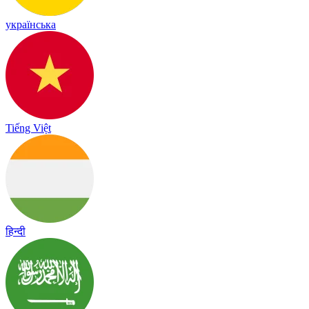
українська
Tiếng Việt
हिन्दी