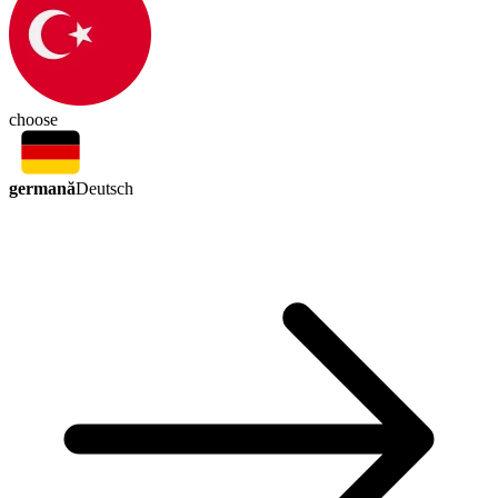
choose
germană
Deutsch