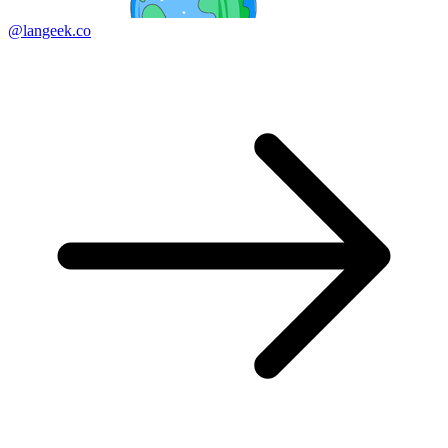
@langeek.co