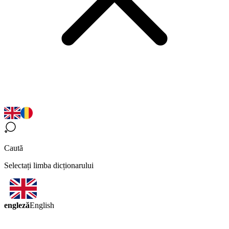
Caută
Selectați limba dicționarului
engleză
English