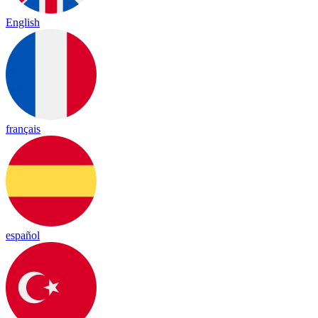
English
français
español