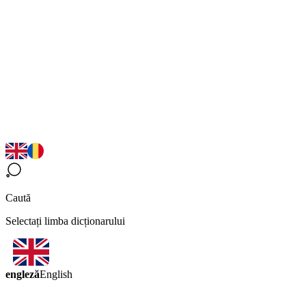
Caută
Selectați limba dicționarului
engleză
English