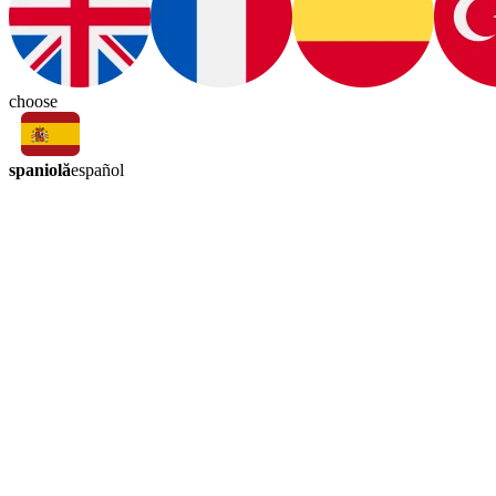
choose
spaniolă
español