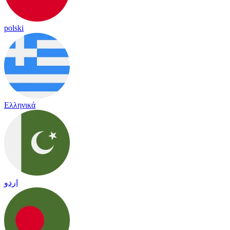
polski
Ελληνικά
اردو