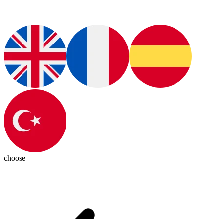
choose