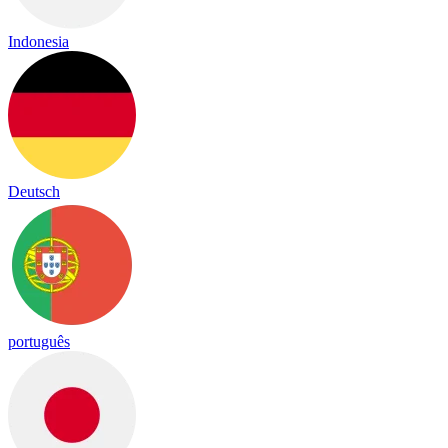
Indonesia
Deutsch
português