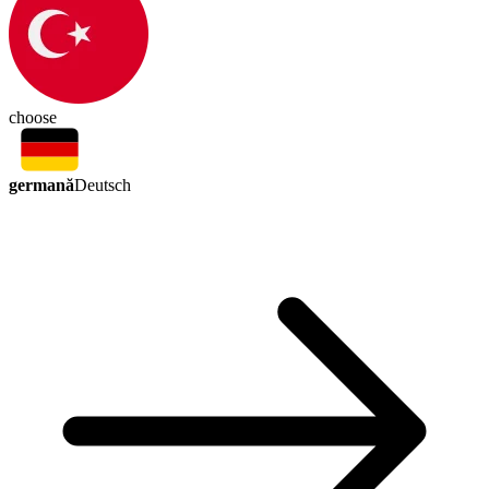
choose
germană
Deutsch