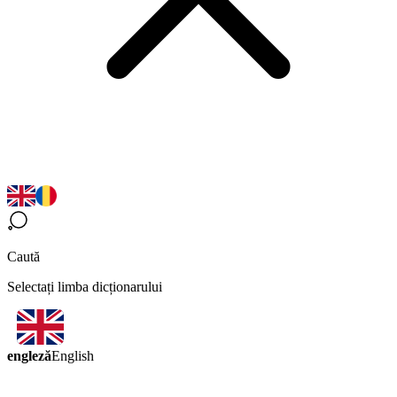
Caută
Selectați limba dicționarului
engleză
English