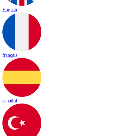
English
français
español