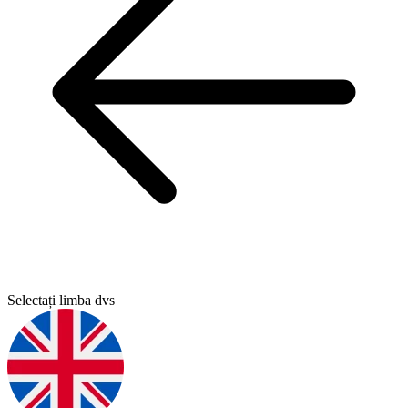
Selectați limba dvs