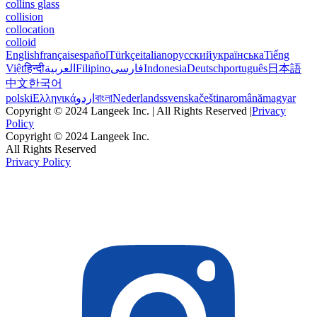
collins glass
collision
collocation
colloid
English
français
español
Türkçe
italiano
русский
українська
Tiếng
Việt
हिन्दी
العربية
Filipino
فارسی
Indonesia
Deutsch
português
日本語
中文
한국어
polski
Ελληνικά
اردو
বাংলা
Nederlands
svenska
čeština
română
magyar
Copyright © 2024 Langeek Inc. | All Rights Reserved |
Privacy
Policy
Copyright © 2024 Langeek Inc.
All Rights Reserved
Privacy Policy