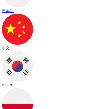
日本語
中文
한국어