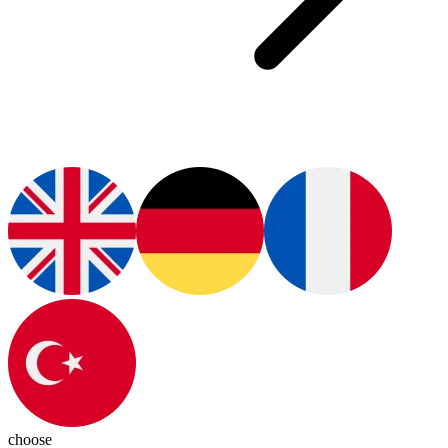
choose