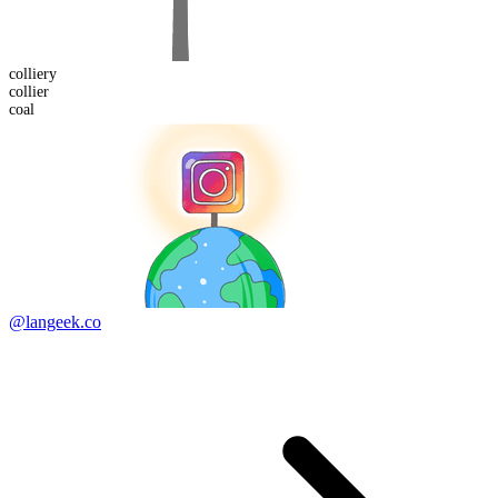
colliery
collier
coal
@langeek.co