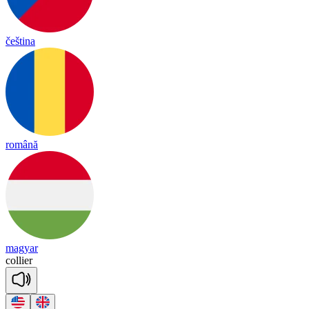
čeština
română
magyar
co
llier