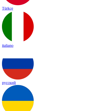
Türkçe
italiano
русский