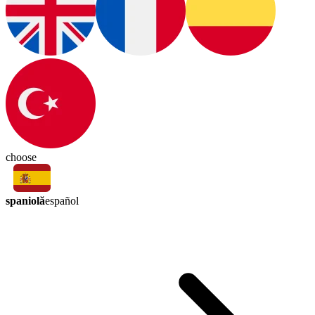
choose
spaniolă
español