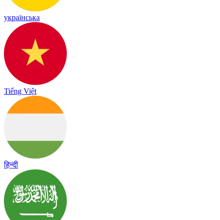
українська
Tiếng Việt
हिन्दी